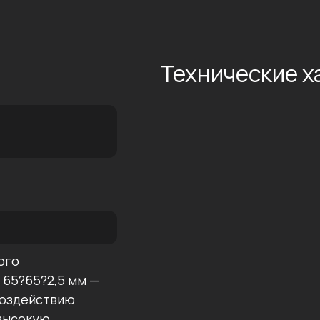
:
Технические х
ого
65?65?2,5 мм —
 воздействию
 высокую