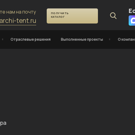
Е
те нам на почту
ПОЛУЧИТЬ
КАТАЛОГ
archi-tent.ru
Отраслевые решения
Выполненные проекты
О компан
тра