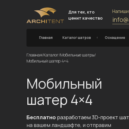
Напиши
Для тех, кто
ценит качество
info@
Главная
Каталог шатров
Оснащение
Главная
/
Каталог
/
Мобильные шатры
/
Мобильный шатер 4×4
Мобильный
шатер 4×4
Бесплатно
разработаем 3D-проект ша
на вашем ландшафте, и отправим