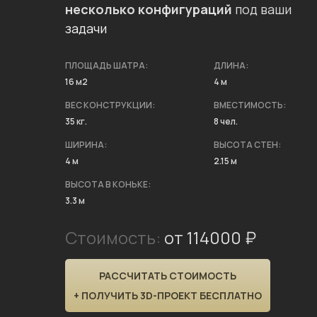
несколько конфигураций
под ваши
задачи
ПЛОЩАДЬ ШАТРА:
ДЛИНА:
16 м2
4 м
ВЕС КОНСТРУКЦИИ:
ВМЕСТИМОСТЬ:
35 кг.
8 чел.
ШИРИНА:
ВЫСОТА СТЕН:
4 м
2.15 м
ВЫСОТА В КОНЬКЕ:
3.3 м
Стоимость:
от 114000 ₽
РАССЧИТАТЬ СТОИМОСТЬ
+ ПОЛУЧИТЬ 3D-ПРОЕКТ БЕСПЛАТНО