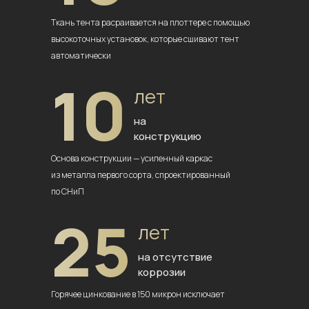
Ткань тента расраивается на плоттере
с помощью
высокоточных установок,
которые сшивают тент
автоматически
10
лет
на
конструкцию
Основа конструкции — усиленный
каркас
из металла первого сорта,
спроектированный
по СНиП
25
лет
на отсутствие
коррозии
Горячее цинкование в 150 микрон
исключает