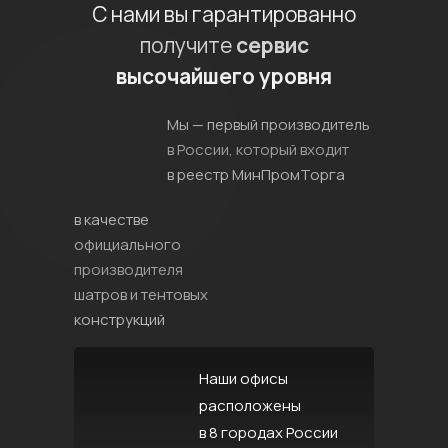
С нами вы гарантированно
получите
сервис
высочайшего уровня
Мы — первый производитель
в России, который входит
в реестр МинПромТорга
в качестве
официального
производителя
шатров и тентовых
конструкций
Наши офисы
расположены
в 8 городах России