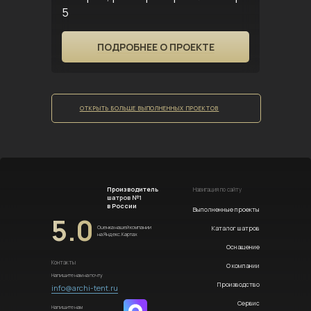
5
ПОДРОБНЕЕ О ПРОЕКТЕ
ОТКРЫТЬ БОЛЬШЕ ВЫПОЛНЕННЫХ ПРОЕКТОВ
Производитель
Навигация по сайту
шатров №1
в России
Выполненные проекты
5.0
Каталог шатров
Оценка нашей компании
на Яндекс.Картах
Оснащение
Контакты
О компании
Напишите нам на почту
Производство
info@archi-tent.ru
Сервис
Напишите нам