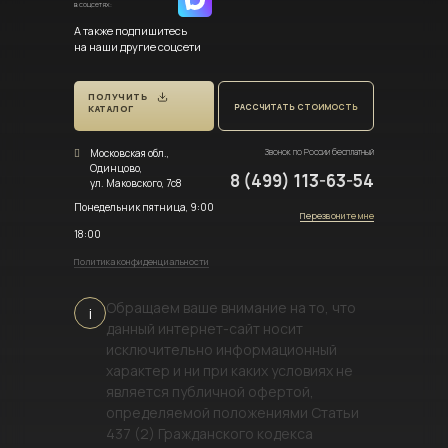
в соцсетях:
А также подпишитесь
на наши другие соцсети
ПОЛУЧИТЬ
РАССЧИТАТЬ СТОИМОСТЬ
КАТАЛОГ
Московская обл.,
Звонок по России бесплатный
Одинцово,
8 (499) 113-63-54
ул. Маковского, 7с8
Понедельник пятница, 9:00
Перезвоните мне
18:00
Политика конфиденциальности
Обращаем ваше внимание на то, что
i
данный интернет-сайт носит
исключительно информационный
характер и ни при каких условиях не
является публичной офертой,
определяемой положениями Статьи
437 (2) Гражданского кодекса