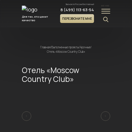
Звонок по России бесплатный
МЕНЮ
8 (499) 113-63-54
Для тех, кто ценит
ПЕРЕЗВОНИТЕ МНЕ
качество
Главная
/
Выполненные проекты
/
Арочные
/
Отель «Moscow Country Club»
Отель «Moscow
Country Club»