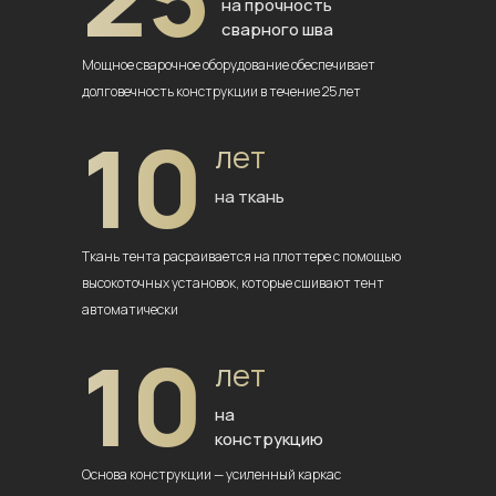
на прочность
сварного шва
Мощное сварочное оборудование
обеспечивает
долговечность
конструкции в течение 25 лет
10
лет
на ткань
Ткань тента расраивается на плоттере
с помощью
высокоточных установок,
которые сшивают тент
автоматически
10
лет
на
конструкцию
Основа конструкции — усиленный
каркас