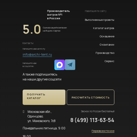
Производитель
Навигация по сайту
шатров №1
в России
Выполненные проекты
5.0
Каталог шатров
Оценка нашей компании
на Яндекс.Картах
Оснащение
Контакты
О компании
Напишите нам на почту
Производство
info@archi-tent.ru
Сервис
Напишите нам
в соцсетях:
А также подпишитесь
на наши другие соцсети
ПОЛУЧИТЬ
РАССЧИТАТЬ СТОИМОСТЬ
КАТАЛОГ
Московская обл.,
Звонок по России бесплатный
Одинцово,
8 (499) 113-63-54
ул. Маковского, 7с8
Понедельник пятница, 9:00
Перезвоните мне
18:00