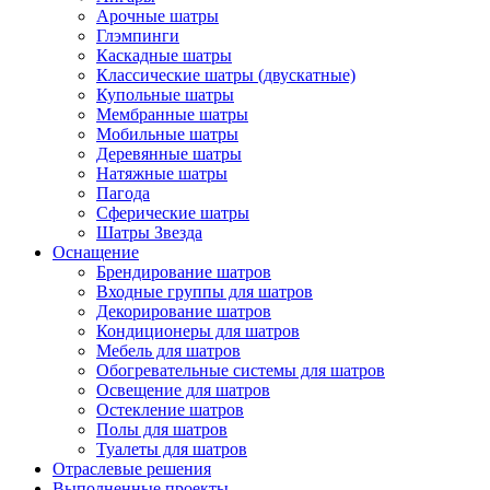
Арочные шатры
Глэмпинги
Каскадные шатры
Классические шатры (двускатные)
Купольные шатры
Мембранные шатры
Мобильные шатры
Деревянные шатры
Натяжные шатры
Пагода
Сферические шатры
Шатры Звезда
Оснащение
Брендирование шатров
Входные группы для шатров
Декорирование шатров
Кондиционеры для шатров
Мебель для шатров
Обогревательные системы для шатров
Освещение для шатров
Остекление шатров
Полы для шатров
Туалеты для шатров
Отраслевые решения
Выполненные проекты