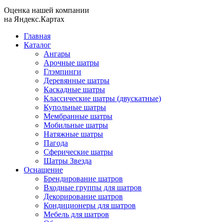
Оценка нашей компании
на Яндекс.Картах
Главная
Каталог
Ангары
Арочные шатры
Глэмпинги
Деревянные шатры
Каскадные шатры
Классические шатры (двускатные)
Купольные шатры
Мембранные шатры
Мобильные шатры
Натяжные шатры
Пагода
Сферические шатры
Шатры Звезда
Оснащение
Брендирование шатров
Входные группы для шатров
Декорирование шатров
Кондиционеры для шатров
Мебель для шатров