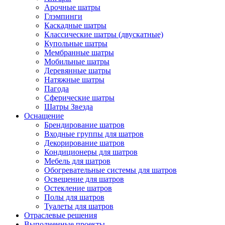
Арочные шатры
Глэмпинги
Каскадные шатры
Классические шатры (двускатные)
Купольные шатры
Мембранные шатры
Мобильные шатры
Деревянные шатры
Натяжные шатры
Пагода
Сферические шатры
Шатры Звезда
Оснащение
Брендирование шатров
Входные группы для шатров
Декорирование шатров
Кондиционеры для шатров
Мебель для шатров
Обогревательные системы для шатров
Освещение для шатров
Остекление шатров
Полы для шатров
Туалеты для шатров
Отраслевые решения
Выполненные проекты