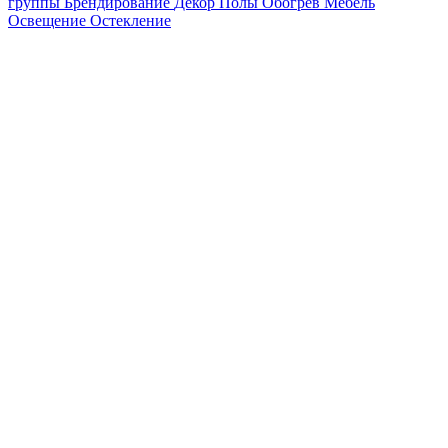
группы
Брендирование
Декор
Полы
Обогрев
Мебель
Освещение
Остекление