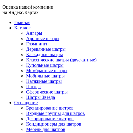
Оценка нашей компании
на Яндекс.Картах
Главная
Каталог
Ангары
Арочные шатры
Глэмпинги
Деревянные шатры
Каскадные шатры
Классические шатры (двускатные)
Купольные шатры
Мембранные шатры
Мобильные шатры
Натяжные шатры
Пагода
Сферические шатры
Шатры Звезда
Оснащение
Брендирование шатров
Входные группы для шатров
Декорирование шатров
Кондиционеры для шатров
Мебель для шатров