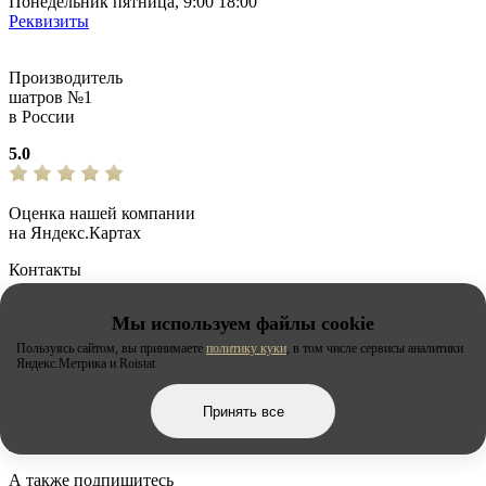
Понедельник пятница, 9:00 18:00
Реквизиты
Производитель
шатров №1
в России
5.0
Оценка нашей компании
на Яндекс.Картах
Контакты
Напишите нам на почту
Мы используем файлы cookie
info@archi-tent.ru
Пользуясь сайтом, вы принимаете
политику куки
, в том числе сервисы аналитики
Яндекс.Метрика и Roistat
Напишите нам
в соцсетях:
Принять все
А также подпишитесь