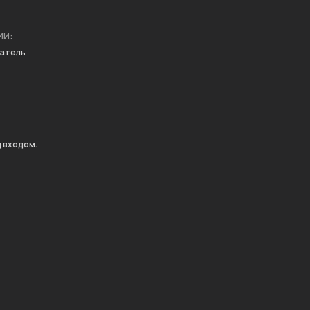
ИИ:
матель
д входом.