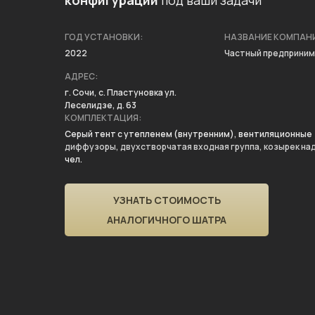
конфигураций
под ваши задачи
ГОД УСТАНОВКИ:
НАЗВАНИЕ КОМПАН
2022
Частный предприни
АДРЕС:
г. Сочи, с. Пластуновка ул.
Леселидзе, д. 63
КОМПЛЕКТАЦИЯ:
Серый тент с утепленем (внутренним), вентиляционные
диффузоры, двухстворчатая входная группа, козырек на
чел.
УЗНАТЬ СТОИМОСТЬ
АНАЛОГИЧНОГО ШАТРА