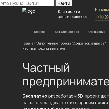
Найти
Напиши
Для тех, кто
info@
ценит качество
Главная
Каталог шатров
Оснащение
Главная
/
Выполненные проекты
/
Сферические шатры
/
Частный предприниматель
Частный
предпринимат
Бесплатно
разработаем 3D-проект ша
на вашем ландшафте, и отправим
неско