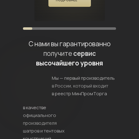
ЕЕ
ПОДРОБНЕЕ
ПОДР
С нами вы гарантированно
получите
сервис
высочайшего уровня
Мы — первый производитель
в России, который входит
в реестр МинПромТорга
в качестве
официального
производителя
шатров и тентовых
конструкций