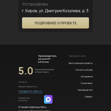
Установлен
г. Киров, ул. Дмитрия Козулева, д. 3
ПОДРОБНЕЕ О ПРОЕКТЕ
Производитель
Навигация по сайту
шатров №1
в России
Выполненные проекты
5.0
Каталог шатров
Оценка нашей компании
на Яндекс.Картах
Оснащение
Контакты
О компании
Напишите нам на почту
Производство
info@archi-tent.ru
Сервис
Напишите нам
в соцсетях:
А также подпишитесь
на наши другие соцсети