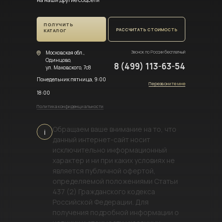
ПОЛУЧИТЬ
РАССЧИТАТЬ СТОИМОСТЬ
КАТАЛОГ
Московская обл.,
Звонок по России бесплатный
Одинцово,
8 (499) 113-63-54
ул. Маковского, 7с8
Понедельник пятница, 9:00
Перезвоните мне
18:00
Политика конфиденциальности
Обращаем ваше внимание на то, что
i
данный интернет-сайт носит
исключительно информационный
характер и ни при каких условиях не
является публичной офертой,
определяемой положениями Статьи
437 (2) Гражданского кодекса
Российской Федерации. Для
получения подробной информации о