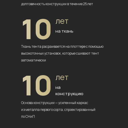
долговечность
конструкции в течение 25 лет
10
лет
на ткань
Ткань тента расраивается на плоттере
с помощью
высокоточных установок,
которые сшивают тент
автоматически
10
лет
на
конструкцию
Основа конструкции — усиленный
каркас
из металла первого сорта,
спроектированный
по СНиП