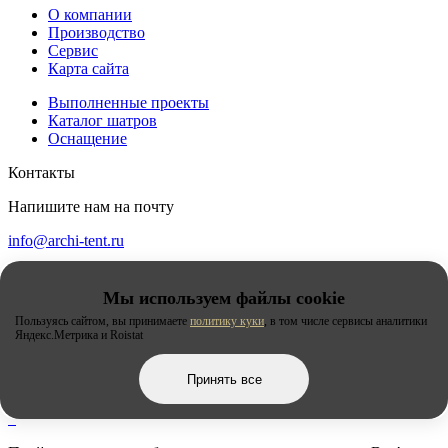
О компании
Производство
Сервис
Карта сайта
Выполненные проекты
Каталог шатров
Оснащение
Контакты
Напишите нам на почту
info@archi-tent.ru
Напишите нам
в соцсетях:
Мы используем файлы cookie
Пользуясь сайтом, вы принимаете
политику куки
, в том числе сервисы аналитики
Яндекс.Метрика и Roistat
А также подпишитесь
Принять все
на наши другие соцсети