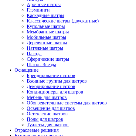
Арочные шатры
Глэмпинги
Каскадные шатры
Классические шатры (двускатные)
Купольные шатры
Мембранные шатры
Мобильные шатры
Деревянные шатры
Натяжные шатры
Пагода
Сферические шатры
Шатры Звезда
Оснащение
Брендирование шатров
Входные группы для шатров
Декорирование шатров
Кондиционеры для шатров
Мебель для шатров
Обогревательные системы для шатров
Освещение для шатров
Остекление шатров
Полы для шатров
Туалеты для шатров
Отраслевые решения
Выполненные проекты