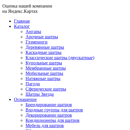
Оценка нашей компании
на Яндекс.Картах
Главная
Каталог
Ангары
Арочные шатры
Глэмпинги
Деревянные шатры
Каскадные шатры
Классические шатры (двускатные)
Купольные шатры
Мембранные шатры
Мобильные шатры
Натяжные шатры
Пагода
Сферические шатры
Шатры Звезда
Оснащение
Брендирование шатров
Входные группы для шатров
Декорирование шатров
Кондиционеры для шатров
Мебель для шатров