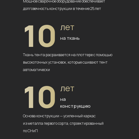
Мощное сварочное оборудование
обеспечивает
долговечность
конструкции в течение 25 лет
10
лет
на ткань
Ткань тента расраивается на плоттере
с помощью
высокоточных установок,
которые сшивают тент
автоматически
10
лет
на
конструкцию
Основа конструкции — усиленный
каркас
из металла первого сорта,
спроектированный
по СНиП