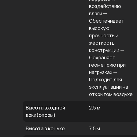
воздействию
влаги —
Обеспечивает
высокую
прочность и
жёсткость
конструкции —
Сохраняет
геометрию при
нагрузках —
Подходит для
эксплуатации на
открытом воздухе
Высота входной
2.5 м
арки(опоры)
Высота в коньке
7.5 м