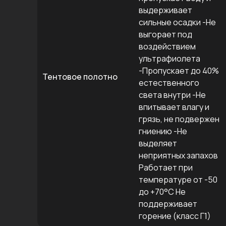
выдерживает
сильные осадки -Не
выгорает под
воздействием
ультрафиолета
-Пропускает до 40%
Тентовое полотно
естественного
света внутри -Не
впитывает влагу и
грязь, не подвержен
гниению -Не
выделяет
неприятных запахов
Работает при
температуре от -50
до +70°C Не
поддерживает
горение (класс Г1)