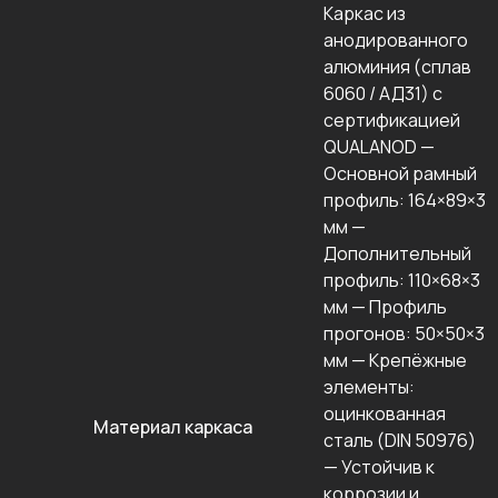
Каркас из
анодированного
алюминия (сплав
6060 / АД31) с
сертификацией
QUALANOD —
Основной рамный
профиль: 164×89×3
мм —
Дополнительный
профиль: 110×68×3
мм — Профиль
прогонов: 50×50×3
мм — Крепёжные
элементы:
оцинкованная
Материал каркаса
сталь (DIN 50976)
— Устойчив к
коррозии и