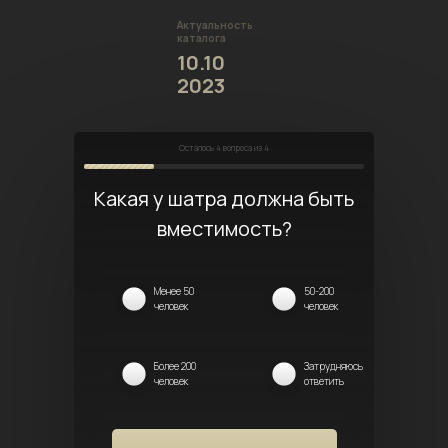
Актуальность
каталога
10.10
2023
Осталось
4
вопроса из 4
Какая у шатра должна быть
вместимость?
Менее 50
50-200
человек
человек
Более 200
Затрудняюсь
человек
ответить