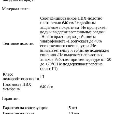
Материал тента:
Сертифицированное ПВХ-полотно
плотностью 640 г/м² с двойным
защитным покрытием -Не пропускает
воду и выдерживает сильные осадки
-Не выгорает под воздействием
ультрафиолета -Пропускает до 40%
Тентовое полотно
естественного света внутри -Не
впитывает влагу и грязь, не подвержен
гниению -Не выделяет неприятных
запахов Работает при температуре от -50
до +70°C Не поддерживает горение
(класс Г1)
Класс
Г1
пожаробезопасности
Плотность ПВХ
640 den
мембраны
Гарантии:
Гарантия на конструкцию
5 лет
Гарантия на ткань
10 лет