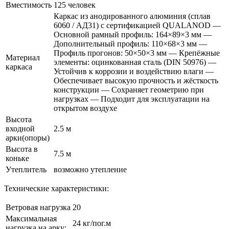
Вместимость
125 человек
Каркас из анодированного алюминия (сплав
6060 / АД31) с сертификацией QUALANOD —
Основной рамный профиль: 164×89×3 мм —
Дополнительный профиль: 110×68×3 мм —
Профиль прогонов: 50×50×3 мм — Крепёжные
Материал
элементы: оцинкованная сталь (DIN 50976) —
каркаса
Устойчив к коррозии и воздействию влаги —
Обеспечивает высокую прочность и жёсткость
конструкции — Сохраняет геометрию при
нагрузках — Подходит для эксплуатации на
открытом воздухе
Высота
входной
2.5 м
арки(опоры)
Высота в
7.5 м
коньке
Утеплитель
возможно утепление
Технические характеристики:
Ветровая нагрузка
20
Максимальная
24 кг/пог.м
нагрузка на арку: