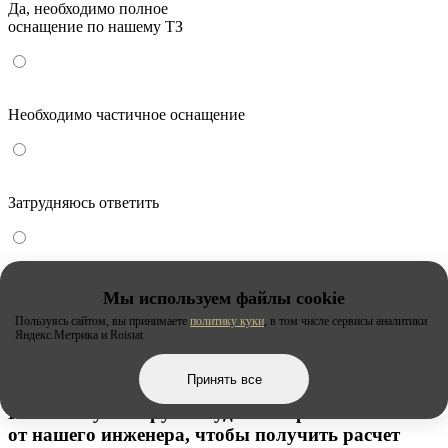
Да, необходимо полное
оснащение по нашему ТЗ
Необходимо частичное оснащение
Затрудняюсь ответить
Мы уже приступили к расчету
Мы используем файлы cookie
стоимости и сроков изготовления шатра!
Пользуясь сайтом, вы принимаете
политику куки
, в том числе сервисы аналитики
Яндекс.Метрика и Roistat
Принять все
По какому номеру вам удобнее принять звонок
от нашего инженера, чтобы
получить расчет