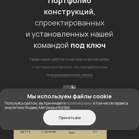
Портфолио
конструкций,
спроектированных
и установленных нашей
командой
под ключ
Среди наших работ есть как классические шатры
и тентовые конструкции, так и разработанные
по
индивидуальному заказу
Мы используем файлы cookie
Пользуясь сайтом, вы принимаете
политику куки
, в том числе сервисы
аналитики Яндекс.Метрика и Roistat
Принять все
КОНСТРУКТОР
КАТАЛОГ
ПОЛУЧИТЬ
ШАТРА
С ЦЕНАМИ
КП
MAX