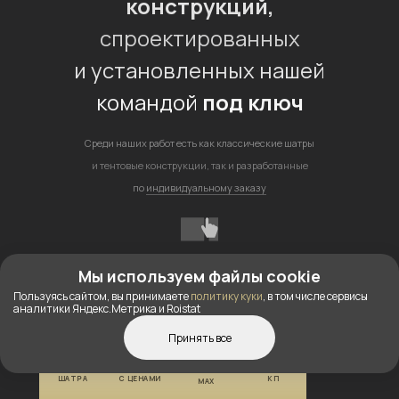
конструкций,
спроектированных
и установленных нашей
командой
под ключ
Среди наших работ есть как классические шатры
и тентовые конструкции, так и разработанные
по
индивидуальному заказу
Мы используем файлы cookie
Пользуясь сайтом, вы принимаете
политику куки
, в том числе сервисы
аналитики Яндекс.Метрика и Roistat
Принять все
КОНСТРУКТОР
КАТАЛОГ
ПОЛУЧИТЬ
ШАТРА
С ЦЕНАМИ
КП
MAX