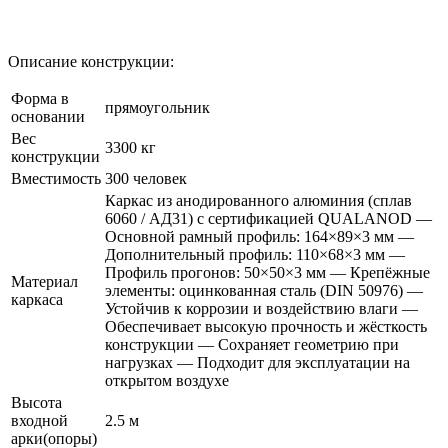
Описание конструкции:
Форма в
прямоугольник
основании
Вес
3300 кг
конструкции
Вместимость
300 человек
Каркас из анодированного алюминия (сплав
6060 / АД31) с сертификацией QUALANOD —
Основной рамный профиль: 164×89×3 мм —
Дополнительный профиль: 110×68×3 мм —
Профиль прогонов: 50×50×3 мм — Крепёжные
Материал
элементы: оцинкованная сталь (DIN 50976) —
каркаса
Устойчив к коррозии и воздействию влаги —
Обеспечивает высокую прочность и жёсткость
конструкции — Сохраняет геометрию при
нагрузках — Подходит для эксплуатации на
открытом воздухе
Высота
входной
2.5 м
арки(опоры)