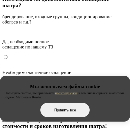
шатра?
брендирование, входные группы, кондиционирование
обогрев и т.д.?
Да, необходимо полное
оснащение по нашему ТЗ
Необходимо частичное оснащение
Мы используем файлы cookie
Пользуясь сайтом, вы принимаете
политику куки
, в том числе сервисы аналитики
Яндекс.Метрика и Roistat
Затрудняюсь ответить
Принять все
Мы уже приступили к расчету
стоимости и сроков изготовления шатра!