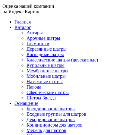
Оценка нашей компании
на Яндекс.Картах
Главная
Каталог
Ангары
Арочные шатры
Глэмпинги
Деревянные шатры
Каскадные шатры
Классические шатры (двускатные)
Купольные шатры
Мембранные шатры
Мобильные шатры
Натяжные шатры
Пагода
Сферические шатры
Шатры Звезда
Оснащение
Брендирование шатров
Входные группы для шатров
Декорирование шатров
Кондиционеры для шатров
Мебель для шатров