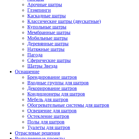
Арочные шатры
Глэмпинги
Каскадные шатры
Классические шатры (двускатные)
Купольные шатры
Мембранные шатры
Мобильные шатры
Деревянные шатры
Натяжные шатры
Пагода
Сферические шатры
Шатры Звезда
Оснащение
Брендирование шатров
Входные группы для шатров
Декорирование шатров
Кондиционеры для шатров
Мебель для шатров
Обогревательные системы для шатров
Освещение для шатров
Остекление шатров
Полы для шатров
Туалеты для шатров
Отраслевые решения
Выполненные проекты