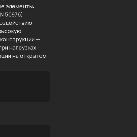
ые элементы:
N 50976) —
 воздействию
 высокую
 конструкции —
ри нагрузках —
ации на открытом