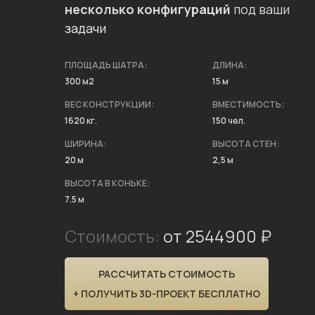
несколько конфигураций
под ваши
задачи
ПЛОЩАДЬ ШАТРА:
ДЛИНА:
300 м2
15 м
ВЕС КОНСТРУКЦИИ:
ВМЕСТИМОСТЬ:
1620 кг.
150 чел.
ШИРИНА:
ВЫСОТА СТЕН:
20 м
2,5 м
ВЫСОТА В КОНЬКЕ:
7.5 м
Стоимость:
от 2544900 ₽
РАССЧИТАТЬ СТОИМОСТЬ
+ ПОЛУЧИТЬ 3D-ПРОЕКТ БЕСПЛАТНО