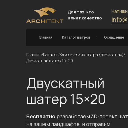
Напиши
Для тех, кто
ценит качество
info@
Главная
Каталог шатров
Оснащение
Главная
/
Каталог
/
Классические шатры (двускатные)
/
Двускатный шатер 15×20
Двускатный
шатер 15×20
Бесплатно
разработаем 3D-проект ша
на вашем ландшафте, и отправим