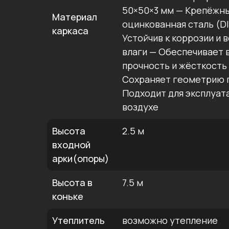
50×50×3 мм — Крепёжн
Материал
оцинкованная сталь (DI
каркаса
Устойчив к коррозии и
влаги — Обеспечивает
прочность и жёсткость
Сохраняет геометрию п
Подходит для эксплуат
воздухе
Высота
2.5 м
входной
арки(опоры)
Высота в
7.5 м
коньке
Утеплитель
возможно утепление