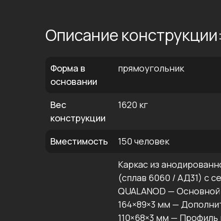
Описание конструкции
Форма в
прямоугольник
основании
Вес
1620 кг
конструкции
Вместимость
150 человек
Каркас из анодированн
(сплав 6060 / АД31) с 
QUALANOD — Основной 
164×89×3 мм — Дополни
110×68×3 мм — Профиль