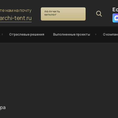
Е
те нам на почту
ПОЛУЧИТЬ
КАТАЛОГ
archi-tent.ru
Отраслевые решения
Выполненные проекты
О компан
тра