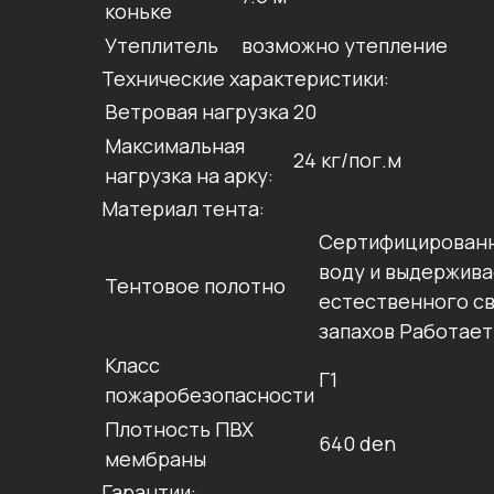
коньке
Утеплитель
возможно утепление
Технические характеристики:
Ветровая нагрузка
20
Максимальная
24 кг/пог.м
нагрузка на арку:
Материал тента:
Сертифицированн
воду и выдержива
Тентовое полотно
естественного св
запахов Работает
Класс
Г1
пожаробезопасности
Плотность ПВХ
640 den
мембраны
Гарантии: