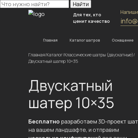
Найти
Напиши
Для тех, кто
info@
ценит качество
Главная
Каталог шатров
Оснащение
Главная
/
Каталог
/
Классические шатры (двускатные)
/
Двускатный шатер 10×35
Двускатный
шатер 10×35
Бесплатно
разработаем 3D-проект ша
на вашем ландшафте, и отправим