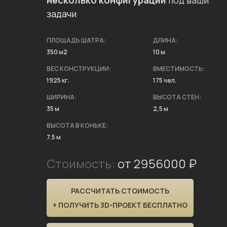
несколько конфигураций
под ваши
задачи
ПЛОЩАДЬ ШАТРА:
ДЛИНА:
350 м2
10 м
ВЕС КОНСТРУКЦИИ:
ВМЕСТИМОСТЬ:
1925 кг.
175 чел.
ШИРИНА:
ВЫСОТА СТЕН:
35 м
2,5 м
ВЫСОТА В КОНЬКЕ:
7.5 м
Стоимость:
от 2956000 ₽
РАССЧИТАТЬ СТОИМОСТЬ
+ ПОЛУЧИТЬ 3D-ПРОЕКТ БЕСПЛАТНО