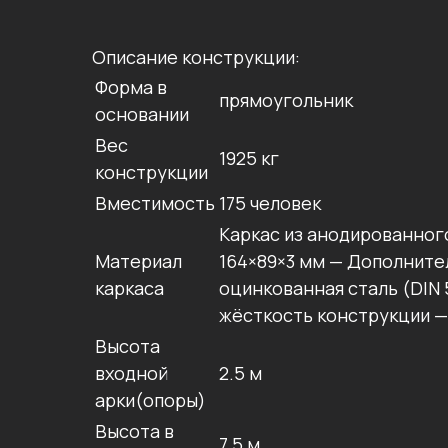
Описание конструкции:
Форма в
прямоугольник
основании
Вес
1925 кг
конструкции
Вместимость
175 человек
Каркас из анодированног
Материал
164×89×3 мм — Дополните
каркаса
оцинкованная сталь (DIN 
жёсткость конструкции —
Высота
входной
2.5 м
арки(опоры)
Высота в
7.5 м