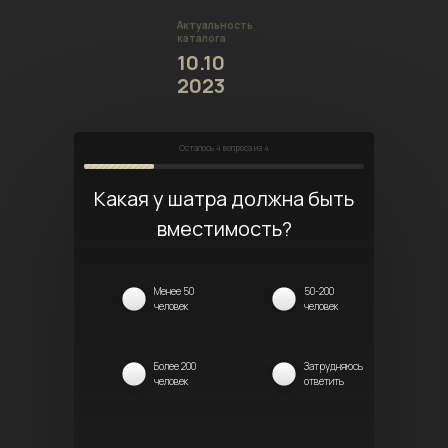
Актуальность
каталога
10.10
2023
Осталось
4
вопроса из 4
Какая у шатра должна быть
вместимость?
Менее 50
50-200
человек
человек
Более 200
Затрудняюсь
человек
ответить