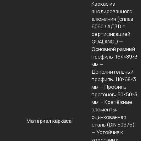
Каркас из
анодированного
алюминия (сплав
6060 / АД31) с
сертификацией
QUALANOD —
Основной рамный
профиль: 164×89×3
мм —
Дополнительный
профиль: 110×68×3
мм — Профиль
прогонов: 50×50×3
мм — Крепёжные
элементы:
оцинкованная
Материал каркаса
сталь (DIN 50976)
— Устойчив к
коррозии и