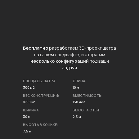
Бесплатно
разработаем 3D-проект шатра
на вашем ландшафте, и отправим
несколько конфигураций
под ваши
задачи
ПЛОЩАДЬ ШАТРА:
ДЛИНА:
300 м2
10 м
ВЕС КОНСТРУКЦИИ:
ВМЕСТИМОСТЬ:
1650 кг.
150 чел.
ШИРИНА:
ВЫСОТА СТЕН:
30 м
2,5 м
ВЫСОТА В КОНЬКЕ:
7.5 м