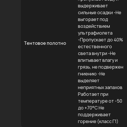
выдерживает
сильные осадки -Не
выгорает под
воздействием
ультрафиолета
-Пропускает до 40%
Тентовое полотно
естественного
света внутри -Не
впитывает влагу и
грязь, не подвержен
гниению -Не
выделяет
неприятных запахов
Работает при
температуре от -50
до +70°C Не
поддерживает
горение (класс Г1)