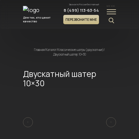
Звонок по России бесплатный
МЕНЮ
8 (499) 113-63-54
Для тех, кто ценит
ПЕРЕЗВОНИТЕ МНЕ
качество
Главная
/
Каталог
/
Классические шатры (двускатные)
/
Двускатный шатер 10×30
Двускатный шатер
10×30