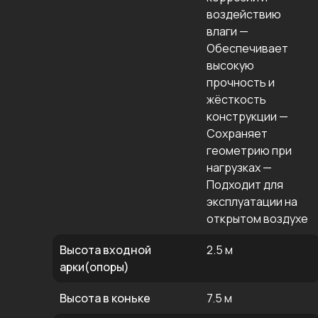
воздействию
влаги —
Обеспечивает
высокую
прочность и
жёсткость
конструкции —
Сохраняет
геометрию при
нагрузках —
Подходит для
эксплуатации на
открытом воздухе
Высота входной
2.5 м
арки(опоры)
Высота в коньке
7.5 м