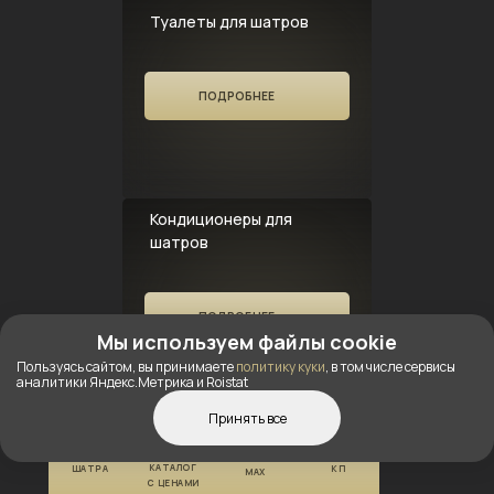
Туалеты для шатров
ПОДРОБНЕЕ
Кондиционеры для
шатров
ПОДРОБНЕЕ
Мы используем файлы cookie
Пользуясь сайтом, вы принимаете
политику куки
, в том числе сервисы
аналитики Яндекс.Метрика и Roistat
Принять все
КОНСТРУКТОР
ПОЛУЧИТЬ
Полы для шатров
КАТАЛОГ
ШАТРА
КП
MAX
С ЦЕНАМИ