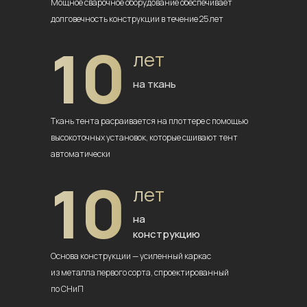
Мощное сварочное оборудование
обеспечивает
долговечность
конструкции в течение 25 лет
10
лет
на ткань
Ткань тента расраивается на плоттере
с помощью
высокоточных установок,
которые сшивают тент
автоматически
10
лет
на
конструкцию
Основа конструкции — усиленный
каркас
из металла первого сорта,
спроектированный
по СНиП