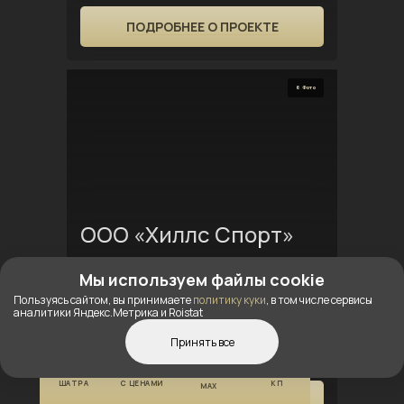
ПОДРОБНЕЕ О ПРОЕКТЕ
6 Фото
ООО «Хиллс Спорт»
Год установки:
Мы используем файлы cookie
2022
Пользуясь сайтом, вы принимаете
политику куки
, в том числе сервисы
аналитики Яндекс.Метрика и Roistat
Установлен
Принять все
г. Москва ул. Минская д. 1Г, кор. 9
КОНСТРУКТОР
КАТАЛОГ
ПОЛУЧИТЬ
ШАТРА
С ЦЕНАМИ
КП
MAX
ПОДРОБНЕЕ О ПРОЕКТЕ