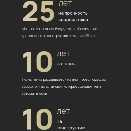
25
лет
на прочность
сварного шва
Мощное сварочное оборудование
обеспечивает
долговечность
конструкции в течение 25 лет
10
лет
на ткань
Ткань тента расраивается на плоттере
с помощью
высокоточных установок,
которые сшивают тент
автоматически
10
лет
на
конструкцию