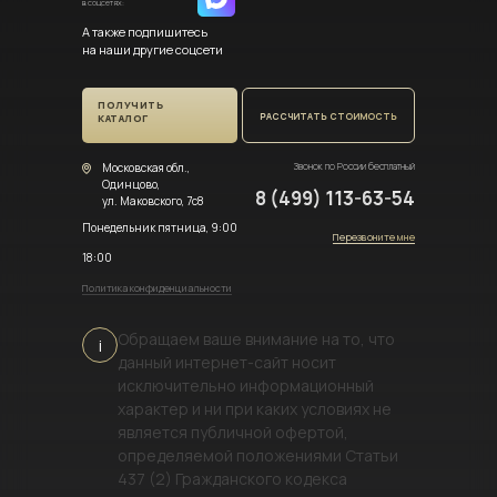
в соцсетях:
А также подпишитесь
на наши другие соцсети
ПОЛУЧИТЬ
РАССЧИТАТЬ СТОИМОСТЬ
КАТАЛОГ
Московская обл.,
Звонок по России бесплатный
Одинцово,
8 (499) 113-63-54
ул. Маковского, 7с8
Понедельник пятница, 9:00
Перезвоните мне
18:00
Политика конфиденциальности
Обращаем ваше внимание на то, что
i
данный интернет-сайт носит
исключительно информационный
характер и ни при каких условиях не
является публичной офертой,
определяемой положениями Статьи
437 (2) Гражданского кодекса