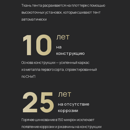
Ткань тента расраивается на плоттере
с помощью
высокоточных установок,
которые сшивают тент
автоматически
10
лет
на
конструкцию
Основа конструкции — усиленный
каркас
из металла первого сорта,
спроектированный
по СНиП
25
лет
на отсутствие
коррозии
Горячее цинкование в 150 микрон
исключает
появление коррозии
и ржавчины на конструкции