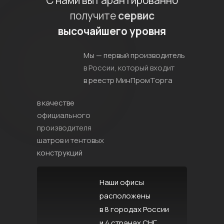
С нами вы гарантированно
получите
сервис
высочайшего уровня
Мы — первый производитель
в России, который входит
в реестр МинПромТорга
в качестве
официального
производителя
шатров и тентовых
конструкций
Наши офисы
расположены
в 8 городах России
и 4 странах СНГ