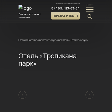
Звонок по России бесплатный
МЕНЮ
8 (499) 113-63-54
Для тех, кто ценит
ПЕРЕЗВОНИТЕ МНЕ
качество
Главная
/
Выполненные проекты
/
Арочные
/
Отель «Тропикана парк»
Отель «Тропикана
парк»