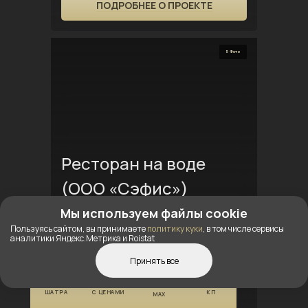
ПОДРОБНЕЕ О ПРОЕКТЕ
5 Фото
Ресторан на воде
(ООО «Сэфис»)
Мы используем файлы cookie
Год установки:
Пользуясь сайтом, вы принимаете
политику куки
, в том числе сервисы
2018
аналитики Яндекс.Метрика и Roistat
Установлен
Принять все
г. Пермь, ресторан причал номер
КОНСТРУКТОР
КАТАЛОГ
ПОЛУЧИТЬ
ШАТРА
С ЦЕНАМИ
КП
5
MAX