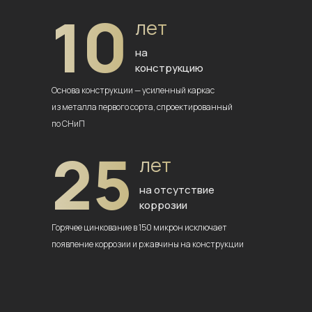
10
лет
на
конструкцию
Основа конструкции — усиленный
каркас
из металла первого сорта,
спроектированный
по СНиП
25
лет
на отсутствие
коррозии
Горячее цинкование в 150 микрон
исключает
появление коррозии
и ржавчины на конструкции