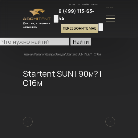
Звонок по России бесплатный
МЕНЮ
8 (499) 113-63-
54
Для тех, кто ценит
качество
ПЕРЕЗВОНИТЕ МНЕ
Найти
Главная
/
Каталог
/
Шатры Звезда
/
Startent SUN | 90м? | O16м
Startent SUN | 90м? |
O16м