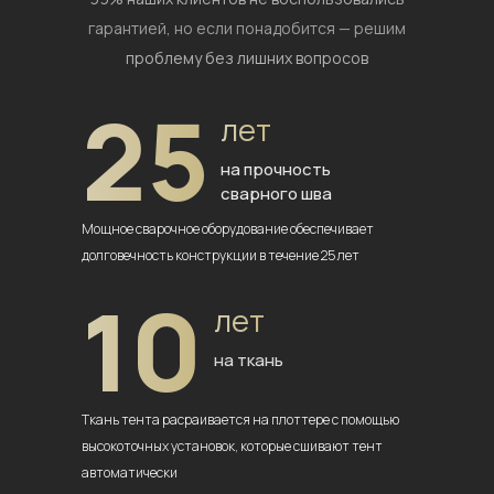
гарантией,
но если понадобится — решим
проблему без лишних вопросов
25
лет
на прочность
сварного шва
Мощное сварочное оборудование
обеспечивает
долговечность
конструкции в течение 25 лет
10
лет
на ткань
Ткань тента расраивается на плоттере
с помощью
высокоточных установок,
которые сшивают тент
автоматически