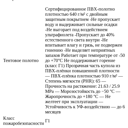
Сертифицированное ПВХ-полотно
плотностью 640 г/м² с двойным
защитным покрытием -Не пропускает
воду и выдерживает сильные осадки
-Не выгорает под воздействием
ультрафиолета -Пропускает до 40%
естественного света внутри -Не
впитывает влагу и грязь, не подвержен
гниению -Не выделяет неприятных
запахов Работает при температуре от -50
Тентовое полотно
до +70°C Не поддерживает горение
(класс Г1) Прозрачная часть купола из
ПВХ-плёнки повышенной плотности
— ПВХ-плёнка плотностью 910 г/м² —
Степень мягкости (PHR): 65 —
Прочность на растяжение: 21.63 / 25.9
MPa — Морозостойкость до −50 °C —
Жаропрочность до +180 °C — Не
желтеет при эксплуатации —
Устойчивость к УФ-воздействию — до 6
месяцев
Класс
Г1
пожаробезопасности