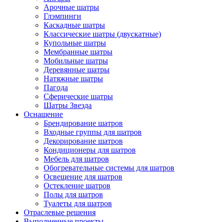
Арочные шатры
Глэмпинги
Каскадные шатры
Классические шатры (двускатные)
Купольные шатры
Мембранные шатры
Мобильные шатры
Деревянные шатры
Натяжные шатры
Пагода
Сферические шатры
Шатры Звезда
Оснащение
Брендирование шатров
Входные группы для шатров
Декорирование шатров
Кондиционеры для шатров
Мебель для шатров
Обогревательные системы для шатров
Освещение для шатров
Остекление шатров
Полы для шатров
Туалеты для шатров
Отраслевые решения
Выполненные проекты