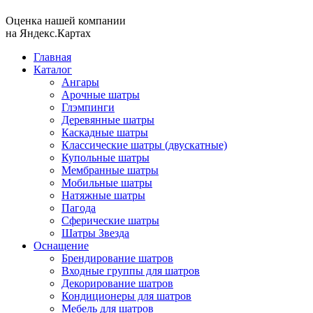
Оценка нашей компании
на Яндекс.Картах
Главная
Каталог
Ангары
Арочные шатры
Глэмпинги
Деревянные шатры
Каскадные шатры
Классические шатры (двускатные)
Купольные шатры
Мембранные шатры
Мобильные шатры
Натяжные шатры
Пагода
Сферические шатры
Шатры Звезда
Оснащение
Брендирование шатров
Входные группы для шатров
Декорирование шатров
Кондиционеры для шатров
Мебель для шатров