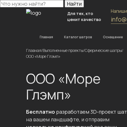
Найти
Напиши
Для тех, кто
info@
ценит качество
Главная
Каталог шатров
Оснащение
Главная
/
Выполненные проекты
/
Сферические шатры
/
ООО «Море Глэмп»
ООО «Море
Глэмп»
Бесплатно
разработаем 3D-проект ша
на вашем ландшафте, и отправим