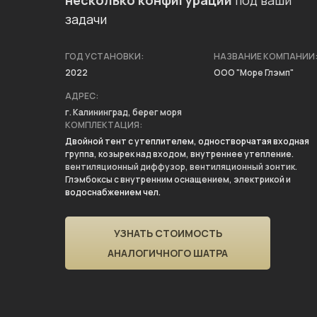
несколько конфигураций
под ваши
задачи
ГОД УСТАНОВКИ:
НАЗВАНИЕ КОМПАНИИ
2022
ООО "Море Глэмп"
АДРЕС:
г. Калининград, берег моря
КОМПЛЕКТАЦИЯ:
Двойной тент с утеплителем, одностворчатая входная
группа, козырек над входом, внутреннее утепление.
вентиляционный диффузор, вентиляционный зонтик.
Глэмбоксы с внутренним оснащением, электрикой и
водоснабжением чел.
УЗНАТЬ СТОИМОСТЬ
АНАЛОГИЧНОГО ШАТРА