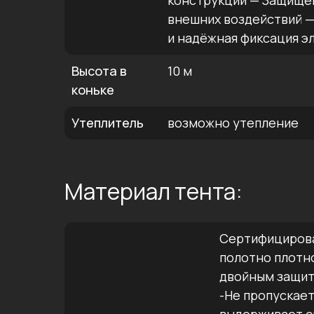
конструкции — Защищён
внешних воздействий 
и надёжная фиксация э
Высота в
10 м
коньке
Утеплитель
возможно утепление
Материал тента:
Сертифициров
полотно плотно
двойным защи
-Не пропускает