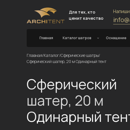
Напиши
Для тех, кто
ценит качество
info@
Главная
Каталог шатров
Оснащение
Главная
/
Каталог
/
Сферические шатры
/
Сферический шатер, 20 м Одинарный тент
Сферический
шатер, 20 м
Одинарный тен