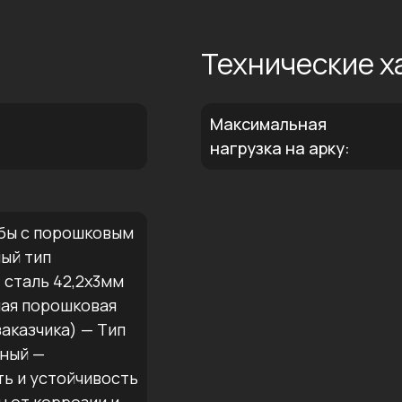
:
Технические х
Максимальная
нагрузка на арку:
убы с порошковым
ый тип
 сталь 42,2х3мм
ная порошковая
заказчика) — Тип
рный —
ь и устойчивость