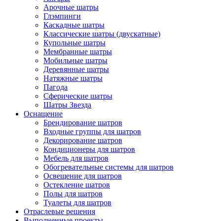
Арочные шатры
Глэмпинги
Каскадные шатры
Классические шатры (двускатные)
Купольные шатры
Мембранные шатры
Мобильные шатры
Деревянные шатры
Натяжные шатры
Пагода
Сферические шатры
Шатры Звезда
Оснащение
Брендирование шатров
Входные группы для шатров
Декорирование шатров
Кондиционеры для шатров
Мебель для шатров
Обогревательные системы для шатров
Освещение для шатров
Остекление шатров
Полы для шатров
Туалеты для шатров
Отраслевые решения
Выполненные проекты