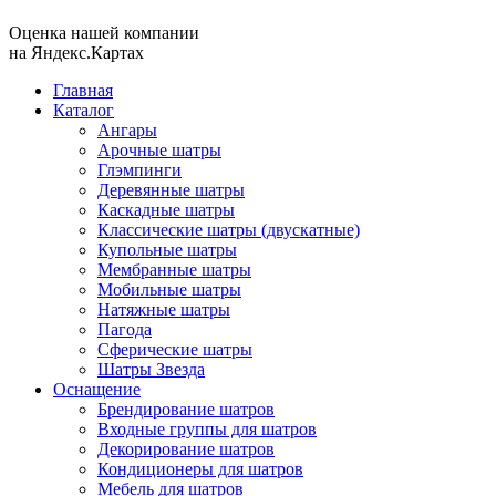
Оценка нашей компании
на Яндекс.Картах
Главная
Каталог
Ангары
Арочные шатры
Глэмпинги
Деревянные шатры
Каскадные шатры
Классические шатры (двускатные)
Купольные шатры
Мембранные шатры
Мобильные шатры
Натяжные шатры
Пагода
Сферические шатры
Шатры Звезда
Оснащение
Брендирование шатров
Входные группы для шатров
Декорирование шатров
Кондиционеры для шатров
Мебель для шатров