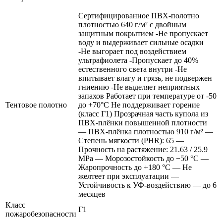
Сертифицированное ПВХ-полотно
плотностью 640 г/м² с двойным
защитным покрытием -Не пропускает
воду и выдерживает сильные осадки
-Не выгорает под воздействием
ультрафиолета -Пропускает до 40%
естественного света внутри -Не
впитывает влагу и грязь, не подвержен
гниению -Не выделяет неприятных
запахов Работает при температуре от -50
Тентовое полотно
до +70°C Не поддерживает горение
(класс Г1) Прозрачная часть купола из
ПВХ-плёнки повышенной плотности
— ПВХ-плёнка плотностью 910 г/м² —
Степень мягкости (PHR): 65 —
Прочность на растяжение: 21.63 / 25.9
MPa — Морозостойкость до −50 °C —
Жаропрочность до +180 °C — Не
желтеет при эксплуатации —
Устойчивость к УФ-воздействию — до 6
месяцев
Класс
Г1
пожаробезопасности