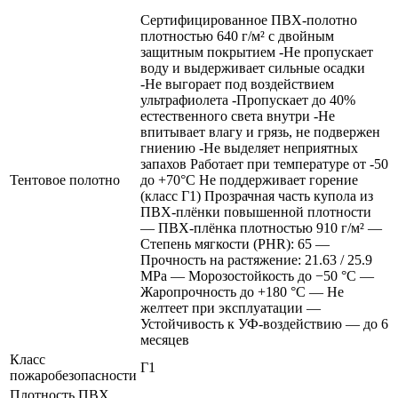
Сертифицированное ПВХ-полотно
плотностью 640 г/м² с двойным
защитным покрытием -Не пропускает
воду и выдерживает сильные осадки
-Не выгорает под воздействием
ультрафиолета -Пропускает до 40%
естественного света внутри -Не
впитывает влагу и грязь, не подвержен
гниению -Не выделяет неприятных
запахов Работает при температуре от -50
Тентовое полотно
до +70°C Не поддерживает горение
(класс Г1) Прозрачная часть купола из
ПВХ-плёнки повышенной плотности
— ПВХ-плёнка плотностью 910 г/м² —
Степень мягкости (PHR): 65 —
Прочность на растяжение: 21.63 / 25.9
MPa — Морозостойкость до −50 °C —
Жаропрочность до +180 °C — Не
желтеет при эксплуатации —
Устойчивость к УФ-воздействию — до 6
месяцев
Класс
Г1
пожаробезопасности
Плотность ПВХ