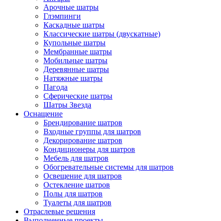
Арочные шатры
Глэмпинги
Каскадные шатры
Классические шатры (двускатные)
Купольные шатры
Мембранные шатры
Мобильные шатры
Деревянные шатры
Натяжные шатры
Пагода
Сферические шатры
Шатры Звезда
Оснащение
Брендирование шатров
Входные группы для шатров
Декорирование шатров
Кондиционеры для шатров
Мебель для шатров
Обогревательные системы для шатров
Освещение для шатров
Остекление шатров
Полы для шатров
Туалеты для шатров
Отраслевые решения
Выполненные проекты