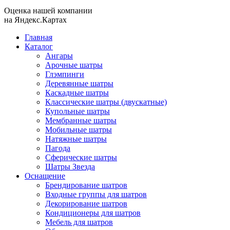
Оценка нашей компании
на Яндекс.Картах
Главная
Каталог
Ангары
Арочные шатры
Глэмпинги
Деревянные шатры
Каскадные шатры
Классические шатры (двускатные)
Купольные шатры
Мембранные шатры
Мобильные шатры
Натяжные шатры
Пагода
Сферические шатры
Шатры Звезда
Оснащение
Брендирование шатров
Входные группы для шатров
Декорирование шатров
Кондиционеры для шатров
Мебель для шатров