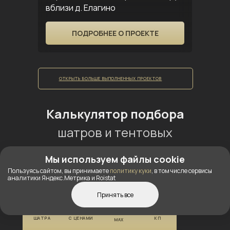
вблизи д. Елагино
ПОДРОБНЕЕ О ПРОЕКТЕ
ОТКРЫТЬ БОЛЬШЕ ВЫПОЛНЕННЫХ ПРОЕКТОВ
Калькулятор подбора
шатров и тентовых
конструкций
Мы используем файлы cookie
Пользуясь сайтом, вы принимаете
политику куки
, в том числе сервисы
Подберем
оптимальную модель шатра
аналитики Яндекс.Метрика и Roistat
от официального производителя под
Принять все
ваши задачи
за 5 минут
КОНСТРУКТОР
КАТАЛОГ
ПОЛУЧИТЬ
ШАТРА
С ЦЕНАМИ
Актуальность
КП
MAX
каталога