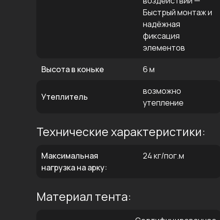
воздействий —
Быстрый монтаж и
надёжная
фиксация
элементов
Высота в коньке
6 м
возможно
Утеплитель
утепление
Технические характеристики:
Максимальная
24 кг/пог.м
нагрузка на арку:
Материал тента: