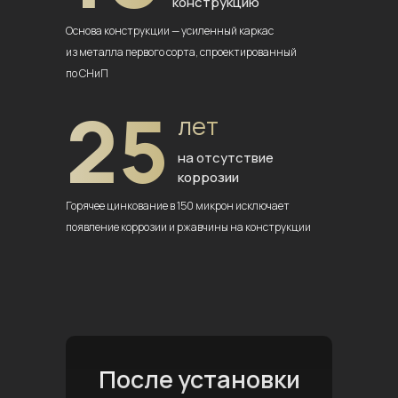
конструкцию
Основа конструкции — усиленный
каркас
из металла первого сорта,
спроектированный
по СНиП
25
лет
на отсутствие
коррозии
Горячее цинкование в 150 микрон
исключает
появление коррозии
и ржавчины на конструкции
После установки