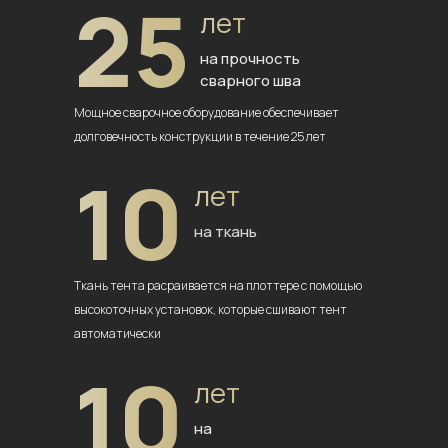
25
лет
на прочность
сварного шва
Мощное сварочное оборудование
обеспечивает
долговечность
конструкции в течение 25 лет
10
лет
на ткань
Ткань тента расраивается на плоттере
с помощью
высокоточных установок,
которые сшивают тент
автоматически
10
лет
на