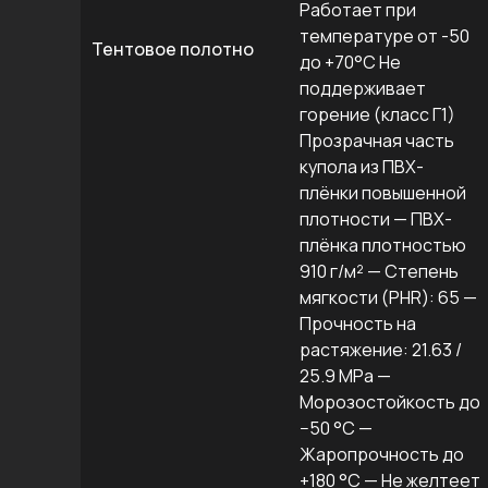
Работает при
температуре от -50
Тентовое полотно
до +70°C Не
поддерживает
горение (класс Г1)
Прозрачная часть
купола из ПВХ-
плёнки повышенной
плотности — ПВХ-
плёнка плотностью
910 г/м² — Степень
мягкости (PHR): 65 —
Прочность на
растяжение: 21.63 /
25.9 MPa —
Морозостойкость до
−50 °C —
Жаропрочность до
+180 °C — Не желтеет