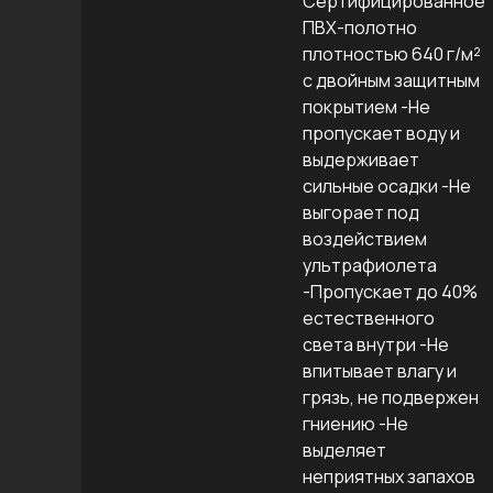
Сертифицированное
ПВХ-полотно
плотностью 640 г/м²
с двойным защитным
покрытием -Не
пропускает воду и
выдерживает
сильные осадки -Не
выгорает под
воздействием
ультрафиолета
-Пропускает до 40%
естественного
света внутри -Не
впитывает влагу и
грязь, не подвержен
гниению -Не
выделяет
неприятных запахов