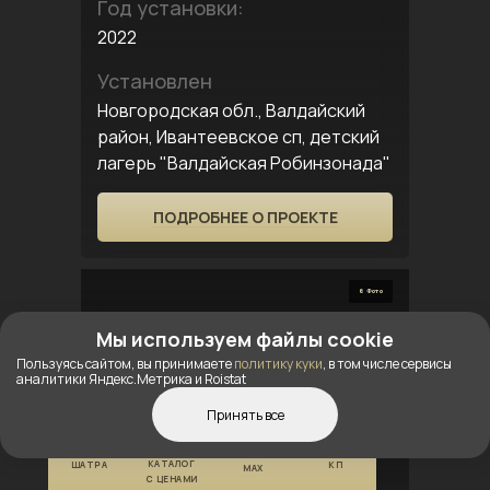
Год установки:
2022
Установлен
Новгородская обл., Валдайский
район, Ивантеевское сп, детский
лагерь "Валдайская Робинзонада"
ПОДРОБНЕЕ О ПРОЕКТЕ
6 Фото
Мы используем файлы cookie
Пользуясь сайтом, вы принимаете
политику куки
, в том числе сервисы
аналитики Яндекс.Метрика и Roistat
Принять все
КОНСТРУКТОР
ПОЛУЧИТЬ
ООО «Хиллс Спорт»
КАТАЛОГ
ШАТРА
КП
MAX
С ЦЕНАМИ