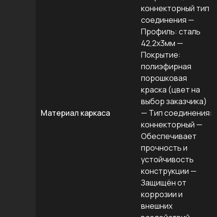
коннекторный тип
соединения —
Профиль: сталь
42,2х3мм —
Покрытие:
полиэфирная
порошковая
краска (цвет на
выбор заказчика)
Материал каркаса
— Тип соединения:
коннекторный —
Обеспечивает
прочность и
устойчивость
конструкции —
Защищён от
коррозии и
внешних