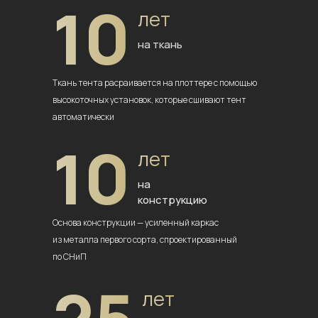
10
лет
на ткань
Ткань тента расраивается на плоттере
с помощью
высокоточных установок,
которые сшивают тент
автоматически
10
лет
на
конструкцию
Основа конструкции — усиленный
каркас
из металла первого сорта,
спроектированный
по СНиП
лет