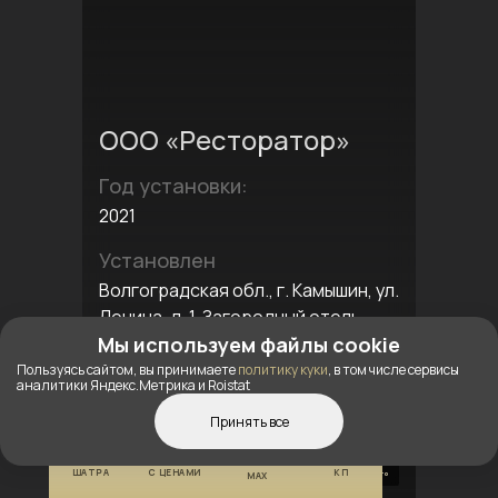
ООО «Ресторатор»
Год установки:
2021
Установлен
Волгоградская обл., г. Камышин, ул.
Ленина, д. 1. Загородный отель
“Авиабаза”
Мы используем файлы cookie
Пользуясь сайтом, вы принимаете
политику куки
, в том числе сервисы
аналитики Яндекс.Метрика и Roistat
ПОДРОБНЕЕ О ПРОЕКТЕ
Принять все
КОНСТРУКТОР
КАТАЛОГ
ПОЛУЧИТЬ
ШАТРА
С ЦЕНАМИ
КП
MAX
5 Фото