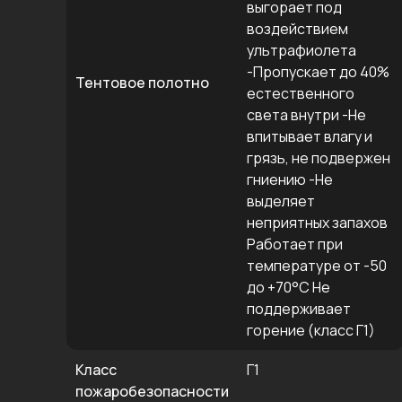
выгорает под
воздействием
ультрафиолета
-Пропускает до 40%
Тентовое полотно
естественного
света внутри -Не
впитывает влагу и
грязь, не подвержен
гниению -Не
выделяет
неприятных запахов
Работает при
температуре от -50
до +70°C Не
поддерживает
горение (класс Г1)
Класс
Г1
пожаробезопасности