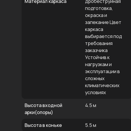
Материал каркаса
дробеструйная
подготовка,
окраска и
запекание Цвет
каркаса
выбирается под
требования
заказчика
Устойчив к
нагрузкам и
эксплуатации в
сложных
климатических
условиях
Высота входной
4.5 м
арки(опоры)
Высота в коньке
5.5 м