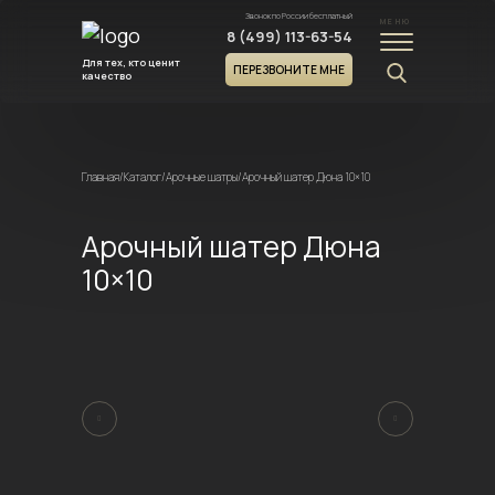
Звонок по России бесплатный
МЕНЮ
8 (499) 113-63-54
Для тех, кто ценит
ПЕРЕЗВОНИТЕ МНЕ
качество
Главная
/
Каталог
/
Арочные шатры
/
Арочный шатер Дюна 10×10
Арочный шатер Дюна
10×10