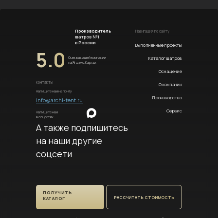
Производитель
Навигация по сайту
шатров №1
в России
Выполненные проекты
5.0
Каталог шатров
Оценка нашей компании
на Яндекс.Картах
Оснащение
Контакты
О компании
Напишите нам на почту
Производство
info@archi-tent.ru
Сервис
Напишите нам
в соцсетях:
А также подпишитесь
на наши другие
соцсети
ПОЛУЧИТЬ
РАССЧИТАТЬ СТОИМОСТЬ
КАТАЛОГ