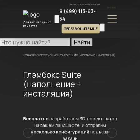
Звонок по России бесплатный
МЕНЮ
8 (499) 113-63-
54
Для тех, кто ценит
качество
ПЕРЕЗВОНИТЕ МНЕ
Найти
Главная
/
Комплектующие
/
Глэмбокс Suite (наполнение + инсталяция)
Глэмбокс Suite
(наполнение +
инсталяция)
Бесплатно
разработаем 3D-проект шатра
на вашем ландшафте, и отправим
несколько конфигураций
под ваши
задачи