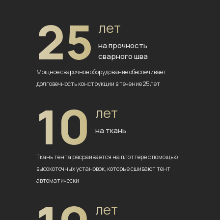
25
лет
на прочность
сварного шва
Мощное сварочное оборудование
обеспечивает
долговечность
конструкции в течение 25 лет
10
лет
на ткань
Ткань тента расраивается на плоттере
с помощью
высокоточных установок,
которые сшивают тент
автоматически
лет