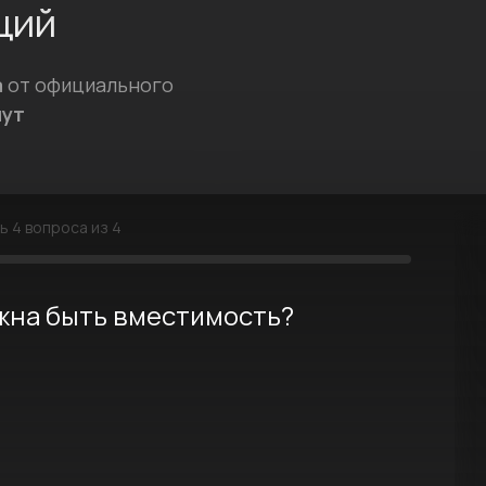
ций
а
от официального
нут
сь
4
вопроса из 4
лжна быть вместимость?