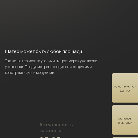
Шатер может быть
любой площади
Так же шатер можно
увеличить в размерах уже
после
установки.
Предусмотрено соединение с другими
конструкциями и модулями.
КОНСТРУКТОР
ШАТРА
КАТАЛОГ
С ЦЕНАМИ
Актуальность
каталога