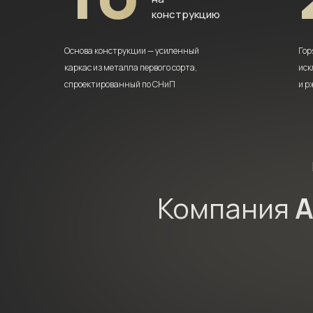
конструкцию
Основа конструкции — усиленный
Гор
каркас из металла первого сорта,
иск
спроектированный по СНиП
и р
Компания
A