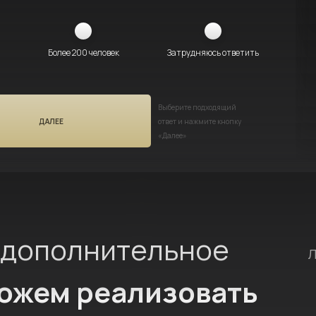
Более 200 человек
Затрудняюсь ответить
Выберите подходящий
ДАЛЕЕ
ответ и нажмите кнопку
«Далее»
 дополнительное
Л
можем реализовать