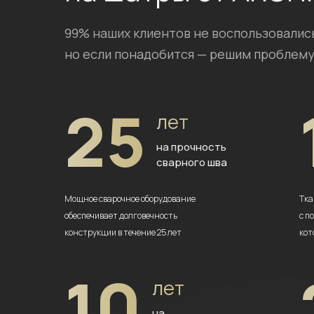
99% наших клиентов не воспользовалис
но если понадобится — решим проблему
25
лет
на прочность
сварного шва
Мощное сварочное оборудование
Тка
обеспечивает долговечность
с п
конструкции в течение 25 лет
кот
10
лет
на