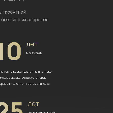
ь гарантией,
 без лишних вопросов
10
лет
на ткань
нь тента расраивается на плоттере
омощью высокоточных установок,
орые сшивают тент автоматически
25
лет
на отсутствие