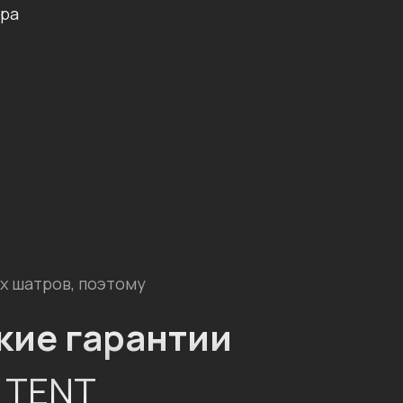
тра
х шатров, поэтому
кие гарантии
I TENT