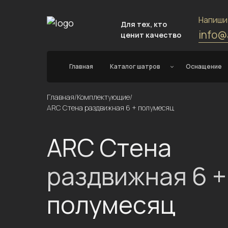
Напиши
Для тех, кто
info@
ценит качество
Главная
Каталог шатров
Оснащение
Главная
/
Комплектующие
/
ARC Стена раздвижная 6 + полумесяц
ARC Стена
раздвижная 6 +
полумесяц