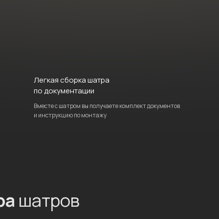
Легкая сборка шатра
по документации
Вместе с шатром вы получаете комплект документов
и инструкцию по монтажу
ра
шатров