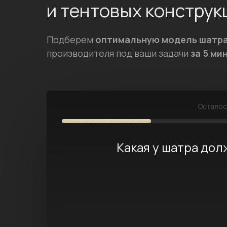
и тентовых конструк
Подберем
оптимальную модель шатр
производителя под ваши задачи
за 5 ми
Остало
Какая у шатра до