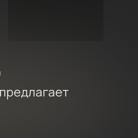
П
 предлагает