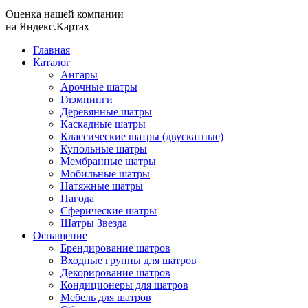
Оценка нашей компании
на Яндекс.Картах
Главная
Каталог
Ангары
Арочные шатры
Глэмпинги
Деревянные шатры
Каскадные шатры
Классические шатры (двускатные)
Купольные шатры
Мембранные шатры
Мобильные шатры
Натяжные шатры
Пагода
Сферические шатры
Шатры Звезда
Оснащение
Брендирование шатров
Входные группы для шатров
Декорирование шатров
Кондиционеры для шатров
Мебель для шатров