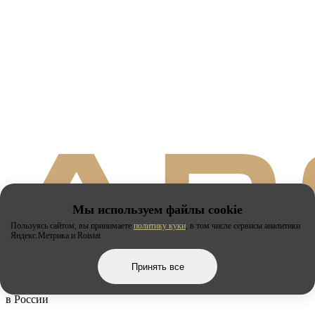
Мы используем файлы cookie
Пользуясь сайтом, вы принимаете
политику куки
, в том числе сервисы аналитики
Яндекс.Метрика и Roistat
Принять все
Производитель
шатров №1
в России