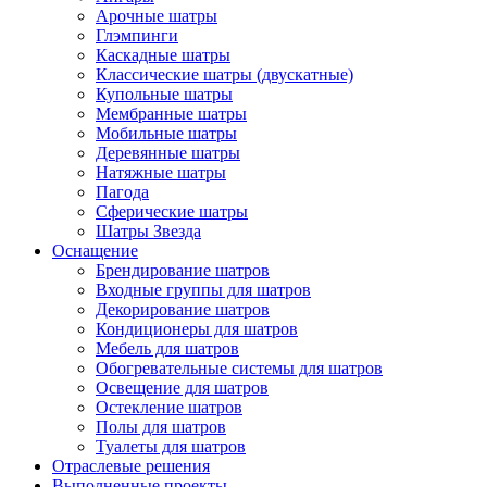
Арочные шатры
Глэмпинги
Каскадные шатры
Классические шатры (двускатные)
Купольные шатры
Мембранные шатры
Мобильные шатры
Деревянные шатры
Натяжные шатры
Пагода
Сферические шатры
Шатры Звезда
Оснащение
Брендирование шатров
Входные группы для шатров
Декорирование шатров
Кондиционеры для шатров
Мебель для шатров
Обогревательные системы для шатров
Освещение для шатров
Остекление шатров
Полы для шатров
Туалеты для шатров
Отраслевые решения
Выполненные проекты