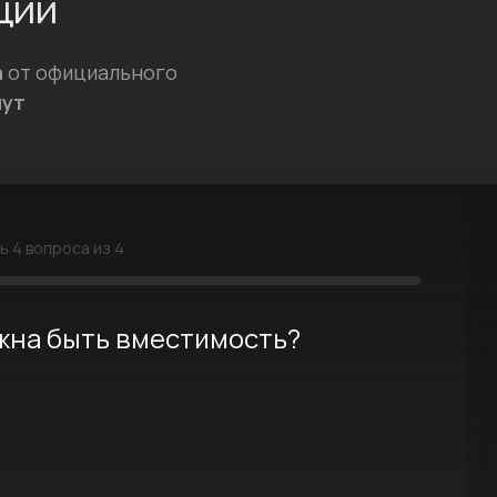
ций
а
от официального
нут
сь
4
вопроса из 4
лжна быть вместимость?