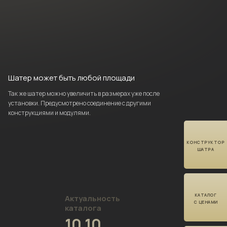
Шатер может быть
любой площади
Так же шатер можно
увеличить в размерах уже
после
установки.
Предусмотрено соединение с другими
конструкциями и модулями.
КОНСТРУКТОР
ШАТРА
КАТАЛОГ
Актуальность
С ЦЕНАМИ
каталога
10.10