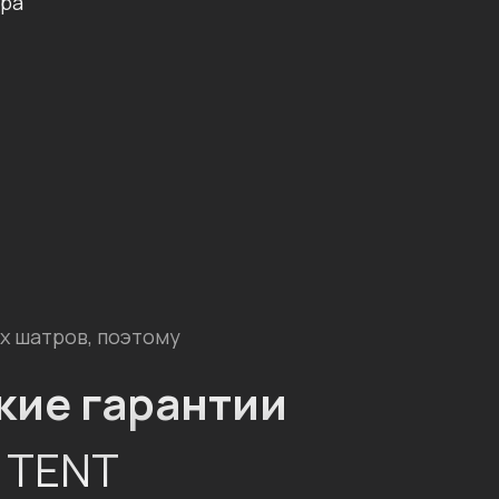
тра
х шатров, поэтому
кие гарантии
I TENT