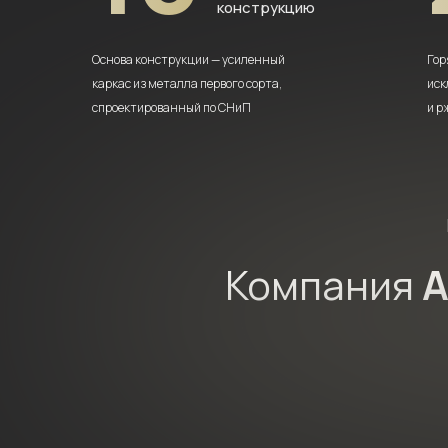
конструкцию
Основа конструкции — усиленный
Гор
каркас из металла первого сорта,
иск
спроектированный по СНиП
и р
Компания
A