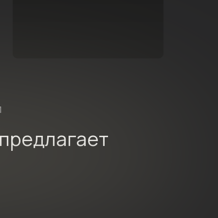
П
 предлагает