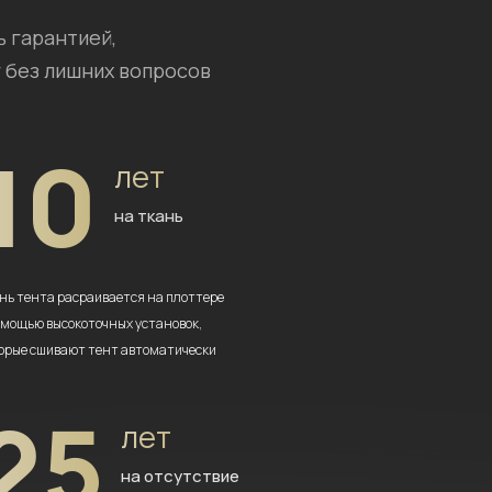
ь гарантией,
 без лишних вопросов
10
лет
на ткань
нь тента расраивается на плоттере
омощью высокоточных установок,
орые сшивают тент автоматически
25
лет
на отсутствие