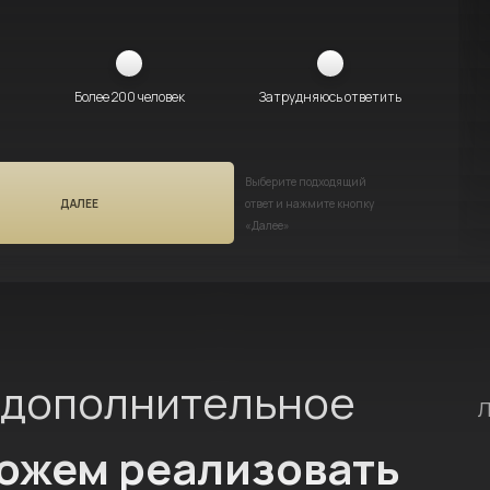
Более 200 человек
Затрудняюсь ответить
Выберите подходящий
ДАЛЕЕ
ответ и нажмите кнопку
«Далее»
 дополнительное
Л
можем реализовать