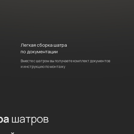
Легкая сборка шатра
по документации
Вместе с шатром вы получаете комплект документов
и инструкцию по монтажу
ра
шатров