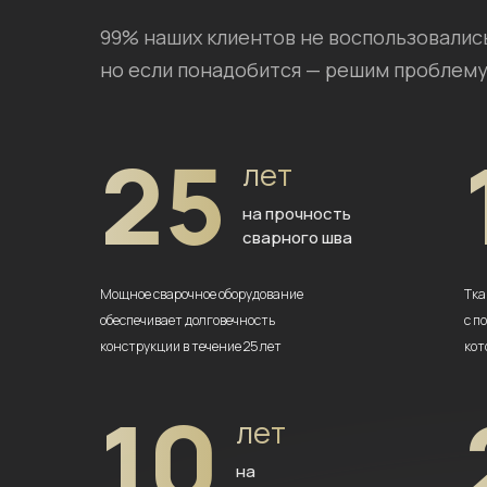
99% наших клиентов не воспользовалис
но если понадобится — решим проблему
25
лет
на прочность
сварного шва
Мощное сварочное оборудование
Тка
обеспечивает долговечность
с п
конструкции в течение 25 лет
кот
10
лет
на