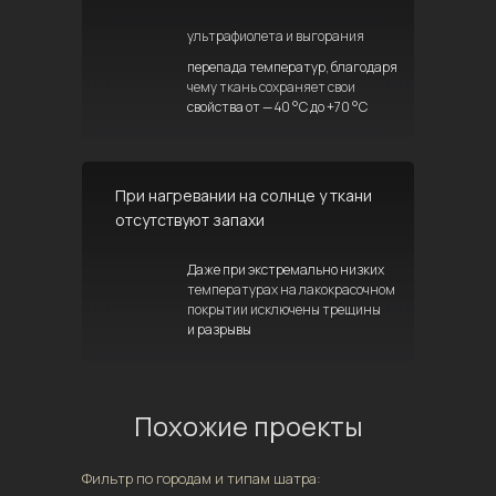
ультрафиолета и выгорания
перепада температур, благодаря
чему ткань сохраняет свои
свойства от — 40 °C до +70 °C
При нагревании на солнце у ткани
отсутствуют запахи
Даже при экстремально низких
температурах на лакокрасочном
покрытии исключены трещины
и разрывы
Похожие проекты
Фильтр по городам и типам шатра: