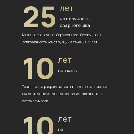
25
лет
на прочность
сварного шва
Мощное сварочное оборудование
обеспечивает
долговечность
конструкции в течение 25 лет
10
лет
на ткань
Ткань тента расраивается на плоттере
с помощью
высокоточных установок,
которые сшивают тент
автоматически
10
лет
на