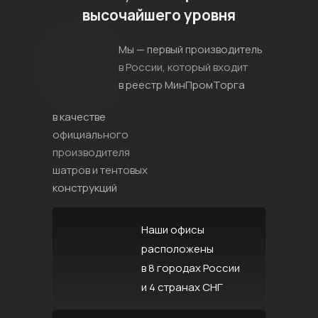
высочайшего уровня
Мы — первый производитель
в России, который входит
в реестр МинПромТорга
в качестве
официального
производителя
шатров и тентовых
конструкций
Наши офисы
расположены
в 8 городах России
и 4 странах СНГ