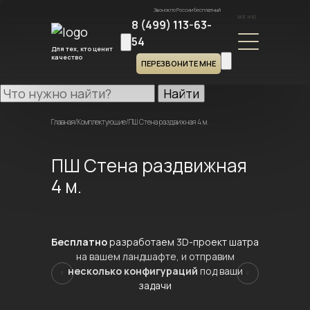
Звонок по России бесплатный
МЕНЮ
8 (499) 113-63-
54
Для тех, кто ценит
качество
ПЕРЕЗВОНИТЕ МНЕ
Найти
Главная
/
Комплектующие
/
ПШ Стена раздвижная 4 м.
ПШ Стена раздвижная
4 м.
Бесплатно
разработаем 3D-проект шатра
на вашем ландшафте, и отправим
несколько конфигураций
под ваши
задачи