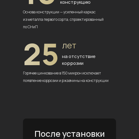
конструкцию
Основа конструкции — усиленный
каркас
из металла первого сорта,
спроектированный
по СНиП
25
лет
на отсутствие
коррозии
Горячее цинкование в 150 микрон
исключает
появление коррозии
и ржавчины на конструкции
После установки