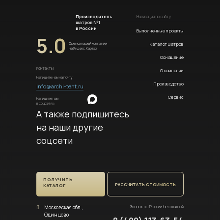
Производитель
Навигация по сайту
шатров №1
в России
Выполненные проекты
5.0
Каталог шатров
Оценка нашей компании
на Яндекс.Картах
Оснащение
Контакты
О компании
Напишите нам на почту
Производство
info@archi-tent.ru
Сервис
Напишите нам
в соцсетях:
А также подпишитесь
на наши другие
соцсети
ПОЛУЧИТЬ
РАССЧИТАТЬ СТОИМОСТЬ
КАТАЛОГ
Московская обл.,
Звонок по России бесплатный
Одинцово,