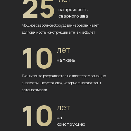
25
на прочность
сварного шва
Мощное сварочное оборудование
обеспечивает
долговечность
конструкции в течение 25 лет
10
лет
на ткань
Ткань тента расраивается на плоттере
с помощью
высокоточных установок,
которые сшивают тент
автоматически
10
лет
на
конструкцию