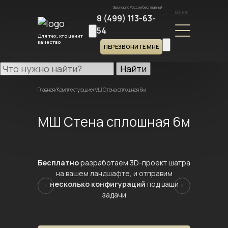
Звонок по России бесплатный
МЕНЮ
8 (499) 113-63-
54
Для тех, кто ценит
качество
ПЕРЕЗВОНИТЕ МНЕ
Найти
Главная
/
Комплектующие
/
МШ Стена сплошная 6м
МШ Стена сплошная 6м
Бесплатно
разработаем 3D-проект шатра
на вашем ландшафте, и отправим
несколько конфигураций
под ваши
задачи