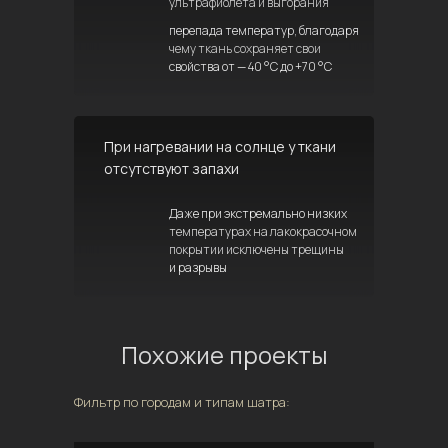
ультрафиолета и выгорания
перепада температур, благодаря
чему ткань сохраняет свои
свойства от — 40 °C до +70 °C
При нагревании на солнце у ткани
отсутствуют запахи
Даже при экстремально низких
температурах на лакокрасочном
покрытии исключены трещины
и разрывы
Похожие проекты
Фильтр по городам и типам шатра: