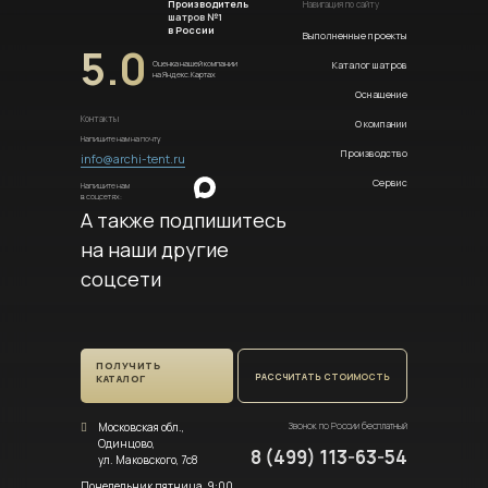
Производитель
Навигация по сайту
шатров №1
в России
Выполненные проекты
5.0
Каталог шатров
Оценка нашей компании
на Яндекс.Картах
Оснащение
Контакты
О компании
Напишите нам на почту
Производство
info@archi-tent.ru
Сервис
Напишите нам
в соцсетях:
А также подпишитесь
на наши другие
соцсети
ПОЛУЧИТЬ
РАССЧИТАТЬ СТОИМОСТЬ
КАТАЛОГ
Московская обл.,
Звонок по России бесплатный
Одинцово,
8 (499) 113-63-54
ул. Маковского, 7с8
Понедельник пятница, 9:00