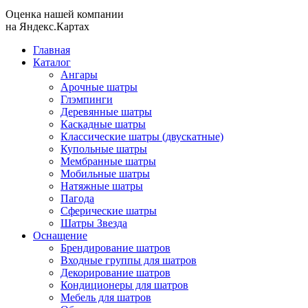
Оценка нашей компании
на Яндекс.Картах
Главная
Каталог
Ангары
Арочные шатры
Глэмпинги
Деревянные шатры
Каскадные шатры
Классические шатры (двускатные)
Купольные шатры
Мембранные шатры
Мобильные шатры
Натяжные шатры
Пагода
Сферические шатры
Шатры Звезда
Оснащение
Брендирование шатров
Входные группы для шатров
Декорирование шатров
Кондиционеры для шатров
Мебель для шатров