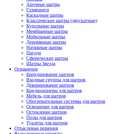
Арочные шатры
Глэмпинги
Каскадные шатры
Классические шатры (двускатные)
Купольные шатры
Мембранные шатры
Мобильные шатры
Деревянные шатры
Натяжные шатры
Пагода
Сферические шатры
Шатры Звезда
Оснащение
Брендирование шатров
Входные группы для шатров
Декорирование шатров
Кондиционеры для шатров
Мебель для шатров
Обогревательные системы для шатров
Освещение для шатров
Остекление шатров
Полы для шатров
Туалеты для шатров
Отраслевые решения
Выполненные проекты