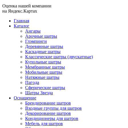
Оценка нашей компании
на Яндекс.Картах
Главная
Каталог
Ангары
Арочные шатры
Глэмпинги
Деревянные шатры
Каскадные шатры
Классические шатры (двускатные)
Купольные шатры
Мембранные шатры
Мобильные шатры
Натяжные шатры
Пагода
Сферические шатры
Шатры Звезда
Оснащение
Брендирование шатров
Входные группы для шатров
Декорирование шатров
Кондиционеры для шатров
Мебель для шатров