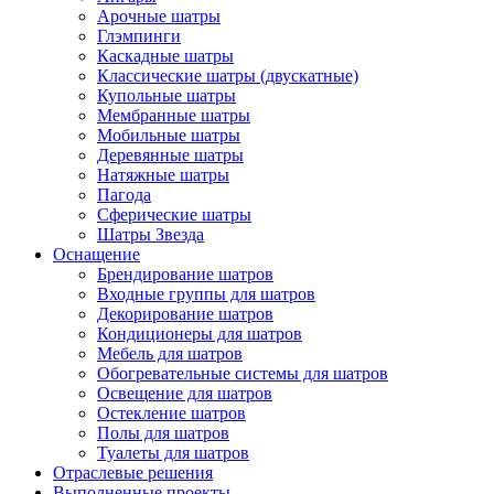
Арочные шатры
Глэмпинги
Каскадные шатры
Классические шатры (двускатные)
Купольные шатры
Мембранные шатры
Мобильные шатры
Деревянные шатры
Натяжные шатры
Пагода
Сферические шатры
Шатры Звезда
Оснащение
Брендирование шатров
Входные группы для шатров
Декорирование шатров
Кондиционеры для шатров
Мебель для шатров
Обогревательные системы для шатров
Освещение для шатров
Остекление шатров
Полы для шатров
Туалеты для шатров
Отраслевые решения
Выполненные проекты