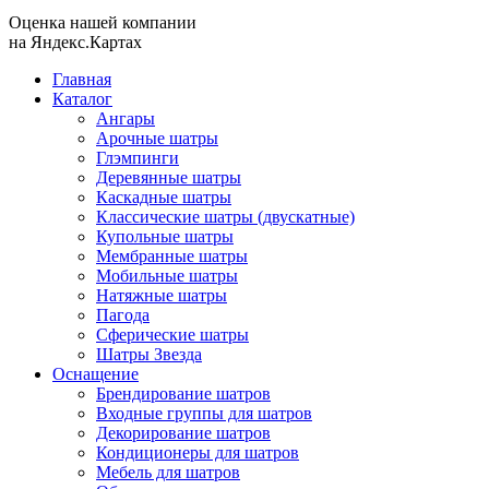
Оценка нашей компании
на Яндекс.Картах
Главная
Каталог
Ангары
Арочные шатры
Глэмпинги
Деревянные шатры
Каскадные шатры
Классические шатры (двускатные)
Купольные шатры
Мембранные шатры
Мобильные шатры
Натяжные шатры
Пагода
Сферические шатры
Шатры Звезда
Оснащение
Брендирование шатров
Входные группы для шатров
Декорирование шатров
Кондиционеры для шатров
Мебель для шатров