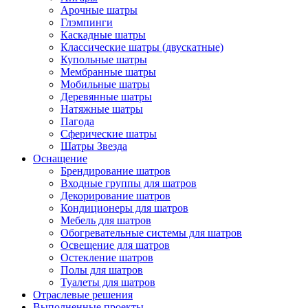
Арочные шатры
Глэмпинги
Каскадные шатры
Классические шатры (двускатные)
Купольные шатры
Мембранные шатры
Мобильные шатры
Деревянные шатры
Натяжные шатры
Пагода
Сферические шатры
Шатры Звезда
Оснащение
Брендирование шатров
Входные группы для шатров
Декорирование шатров
Кондиционеры для шатров
Мебель для шатров
Обогревательные системы для шатров
Освещение для шатров
Остекление шатров
Полы для шатров
Туалеты для шатров
Отраслевые решения
Выполненные проекты