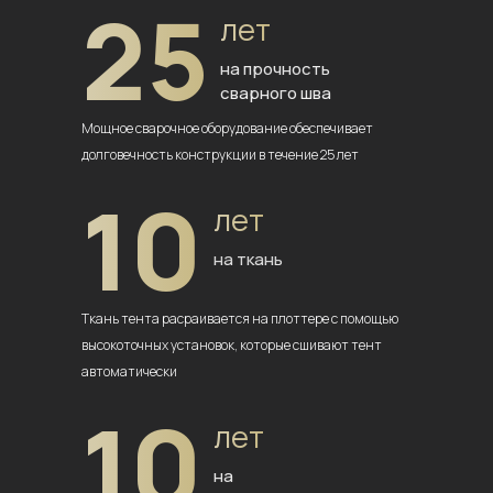
25
лет
на прочность
сварного шва
Мощное сварочное оборудование
обеспечивает
долговечность
конструкции в течение 25 лет
10
лет
на ткань
Ткань тента расраивается на плоттере
с помощью
высокоточных установок,
которые сшивают тент
автоматически
10
лет
на