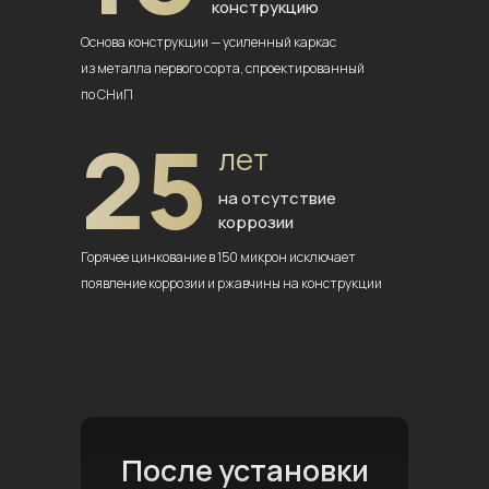
конструкцию
Основа конструкции — усиленный
каркас
из металла первого сорта,
спроектированный
по СНиП
25
лет
на отсутствие
коррозии
Горячее цинкование в 150 микрон
исключает
появление коррозии
и ржавчины на конструкции
После установки