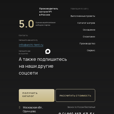
Производитель
Навигация по сайту
шатров №1
в России
Выполненные проекты
5.0
Каталог шатров
Оценка нашей компании
на Яндекс.Картах
Оснащение
Контакты
О компании
Напишите нам на почту
Производство
info@archi-tent.ru
Сервис
Напишите нам
в соцсетях:
А также подпишитесь
на наши другие
соцсети
ПОЛУЧИТЬ
РАССЧИТАТЬ СТОИМОСТЬ
КАТАЛОГ
Московская обл.,
Звонок по России бесплатный
Одинцово,