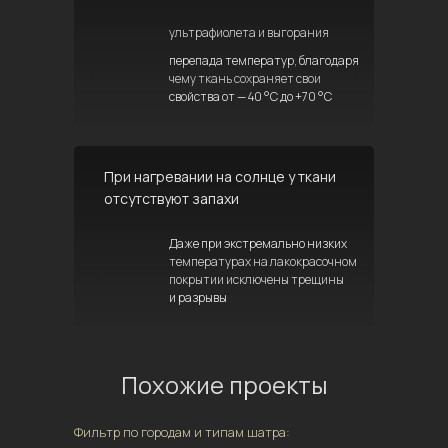
ультрафиолета и выгорания
перепада температур, благодаря
чему ткань сохраняет свои
свойства от — 40 °C до +70 °C
При нагревании на солнце у ткани
отсутствуют запахи
Даже при экстремально низких
температурах на лакокрасочном
покрытии исключены трещины
и разрывы
Похожие проекты
Фильтр по городам и типам шатра: