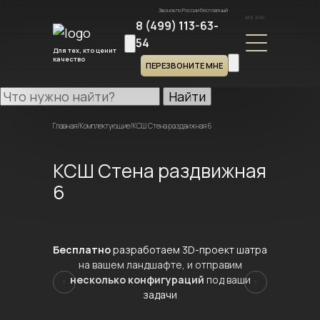
Звонок по России бесплатный
МЕНЮ
8 (499) 113-63-
54
Для тех, кто ценит
качество
ПЕРЕЗВОНИТЕ МНЕ
Найти
Главная
/
Комплектующие
/
КСШ Стена раздвижная 6
КСШ Стена раздвижная
6
Бесплатно
разработаем 3D-проект шатра
на вашем ландшафте, и отправим
несколько конфигураций
под ваши
задачи