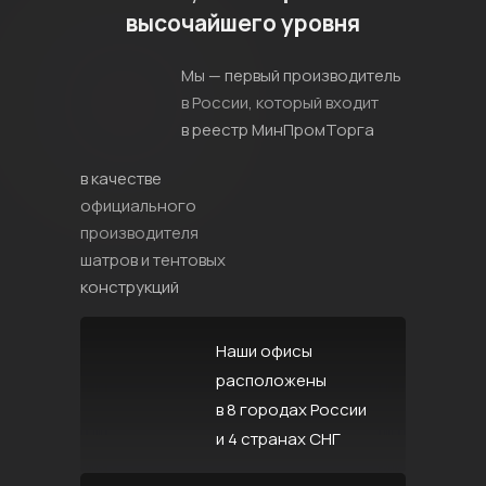
высочайшего уровня
Мы — первый производитель
в России, который входит
в реестр МинПромТорга
в качестве
официального
производителя
шатров и тентовых
конструкций
Наши офисы
расположены
в 8 городах России
и 4 странах СНГ