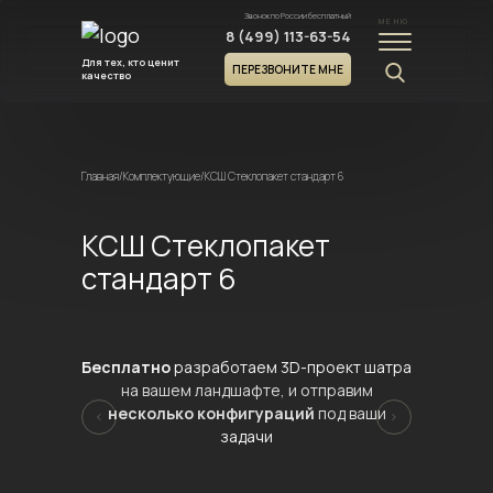
Звонок по России бесплатный
МЕНЮ
8 (499) 113-63-54
Для тех, кто ценит
ПЕРЕЗВОНИТЕ МНЕ
качество
Главная
/
Комплектующие
/
КСШ Стеклопакет стандарт 6
КСШ Стеклопакет
стандарт 6
Бесплатно
разработаем 3D-проект шатра
на вашем ландшафте, и отправим
несколько конфигураций
под ваши
задачи