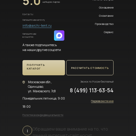
5.0
на Яндекс.Картах
Оснащение
Контакты
О компании
Напишите нам на почту
Производство
info@archi-tent.ru
Сервис
Напишите нам
в соцсетях:
А также подпишитесь
на наши другие соцсети
ПОЛУЧИТЬ
РАССЧИТАТЬ СТОИМОСТЬ
КАТАЛОГ
Московская обл.,
Звонок по России бесплатный
Одинцово,
8 (499) 113-63-54
ул. Маковского, 7с8
Понедельник пятница, 9:00
Перезвоните мне
18:00
Политика конфиденциальности
Обращаем ваше внимание на то, что
i
данный интернет-сайт носит