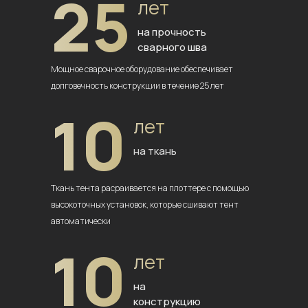
25
лет
на прочность
сварного шва
Мощное сварочное оборудование
обеспечивает
долговечность
конструкции в течение 25 лет
10
лет
на ткань
Ткань тента расраивается на плоттере
с помощью
высокоточных установок,
которые сшивают тент
автоматически
10
лет
на
конструкцию