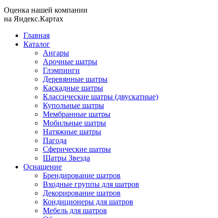
Оценка нашей компании
на Яндекс.Картах
Главная
Каталог
Ангары
Арочные шатры
Глэмпинги
Деревянные шатры
Каскадные шатры
Классические шатры (двускатные)
Купольные шатры
Мембранные шатры
Мобильные шатры
Натяжные шатры
Пагода
Сферические шатры
Шатры Звезда
Оснащение
Брендирование шатров
Входные группы для шатров
Декорирование шатров
Кондиционеры для шатров
Мебель для шатров