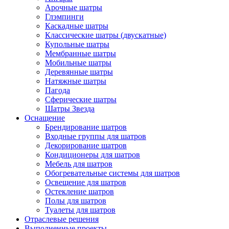
Арочные шатры
Глэмпинги
Каскадные шатры
Классические шатры (двускатные)
Купольные шатры
Мембранные шатры
Мобильные шатры
Деревянные шатры
Натяжные шатры
Пагода
Сферические шатры
Шатры Звезда
Оснащение
Брендирование шатров
Входные группы для шатров
Декорирование шатров
Кондиционеры для шатров
Мебель для шатров
Обогревательные системы для шатров
Освещение для шатров
Остекление шатров
Полы для шатров
Туалеты для шатров
Отраслевые решения
Выполненные проекты