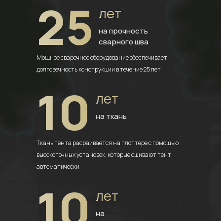
25
лет
на прочность
сварного шва
Мощное сварочное оборудование
обеспечивает
долговечность
конструкции в течение 25 лет
10
лет
на ткань
Ткань тента расраивается на плоттере
с помощью
высокоточных установок,
которые сшивают тент
автоматически
10
лет
на