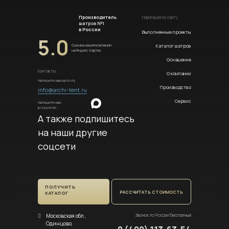
Производитель
Навигация по сайту
шатров №1
в России
Выполненные проекты
5.0
Каталог шатров
Оценка нашей компании
на Яндекс.Картах
Оснащение
Контакты
О компании
Напишите нам на почту
Производство
info@archi-tent.ru
Сервис
Напишите нам
в соцсетях:
А также подпишитесь
на наши другие
соцсети
ПОЛУЧИТЬ
РАССЧИТАТЬ СТОИМОСТЬ
КАТАЛОГ
Московская обл.,
Звонок по России бесплатный
Одинцово,