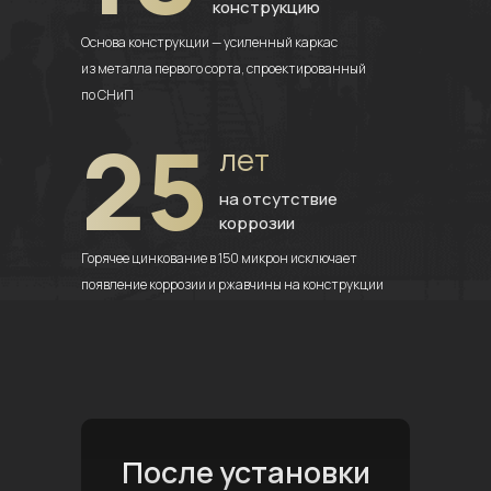
конструкцию
Основа конструкции — усиленный
каркас
из металла первого сорта,
спроектированный
по СНиП
25
лет
на отсутствие
коррозии
Горячее цинкование в 150 микрон
исключает
появление коррозии
и ржавчины на конструкции
После установки