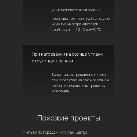
ультрафиолета и выгорания
перепада температур, благодаря
чему ткань сохраняет свои
свойства от — 40 °C до +70 °C
При нагревании на солнце у ткани
отсутствуют запахи
Даже при экстремально низких
температурах на лакокрасочном
покрытии исключены трещины
и разрывы
Похожие проекты
Фильтр по городам и типам шатра: