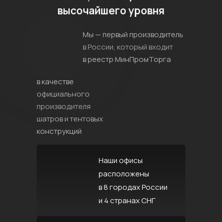
высочайшего уровня
Мы — первый производитель
в России, который входит
в реестр МинПромТорга
в качестве
официального
производителя
шатров и тентовых
конструкций
Наши офисы
расположены
в 8 городах России
и 4 странах СНГ