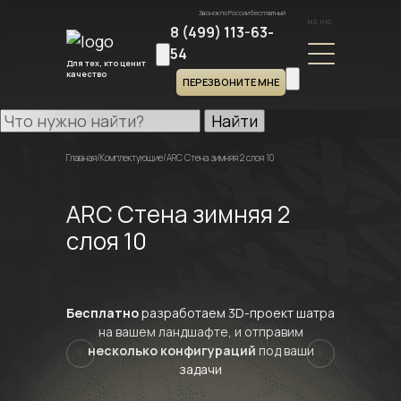
Звонок по России бесплатный
МЕНЮ
8 (499) 113-63-
54
Для тех, кто ценит
качество
ПЕРЕЗВОНИТЕ МНЕ
Найти
Главная
/
Комплектующие
/
ARC Стена зимняя 2 слоя 10
ARC Стена зимняя 2
слоя 10
Бесплатно
разработаем 3D-проект шатра
на вашем ландшафте, и отправим
несколько конфигураций
под ваши
задачи