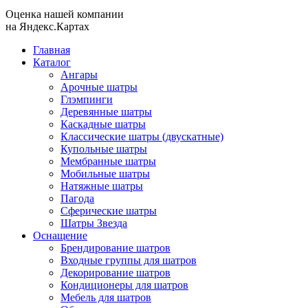
Оценка нашей компании
на Яндекс.Картах
Главная
Каталог
Ангары
Арочные шатры
Глэмпинги
Деревянные шатры
Каскадные шатры
Классические шатры (двускатные)
Купольные шатры
Мембранные шатры
Мобильные шатры
Натяжные шатры
Пагода
Сферические шатры
Шатры Звезда
Оснащение
Брендирование шатров
Входные группы для шатров
Декорирование шатров
Кондиционеры для шатров
Мебель для шатров