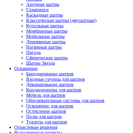
Арочные шатры
Глэмпинги
Каскадные шатры
Классические шатры (двускатные)
Купольные шатры
Мембранные шатры
Мобильные шатры
Деревянные шатры
Натяжные шатры
Пагода
Сферические шатры
Шатры Звезда
Оснащение
Брендирование шатров
Входные группы для шатров
Декорирование шатров
Кондиционеры для шатров
Мебель для шатров
Обогревательные системы для шатров
Освещение для шатров
Остекление шатров
Полы для шатров
Туалеты для шатров
Отраслевые решения
Выполненные проекты