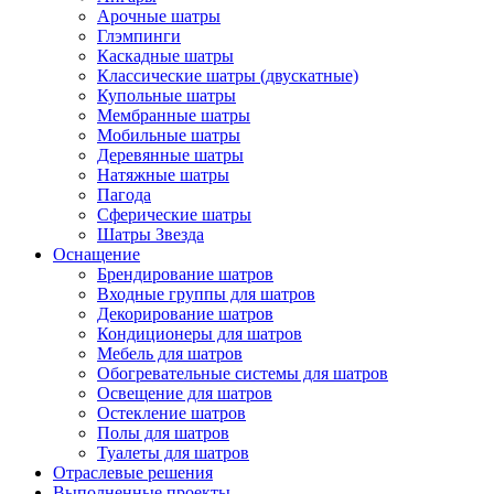
Арочные шатры
Глэмпинги
Каскадные шатры
Классические шатры (двускатные)
Купольные шатры
Мембранные шатры
Мобильные шатры
Деревянные шатры
Натяжные шатры
Пагода
Сферические шатры
Шатры Звезда
Оснащение
Брендирование шатров
Входные группы для шатров
Декорирование шатров
Кондиционеры для шатров
Мебель для шатров
Обогревательные системы для шатров
Освещение для шатров
Остекление шатров
Полы для шатров
Туалеты для шатров
Отраслевые решения
Выполненные проекты