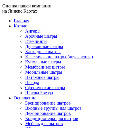
Оценка нашей компании
на Яндекс.Картах
Главная
Каталог
Ангары
Арочные шатры
Глэмпинги
Деревянные шатры
Каскадные шатры
Классические шатры (двускатные)
Купольные шатры
Мембранные шатры
Мобильные шатры
Натяжные шатры
Пагода
Сферические шатры
Шатры Звезда
Оснащение
Брендирование шатров
Входные группы для шатров
Декорирование шатров
Кондиционеры для шатров
Мебель для шатров