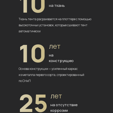
10
на ткань
Ткань тента расраивается на плоттере
с помощью
высокоточных установок,
которые сшивают тент
автоматически
10
лет
на
конструкцию
Основа конструкции — усиленный
каркас
из металла первого сорта,
спроектированный
по СНиП
25
лет
на отсутствие
коррозии