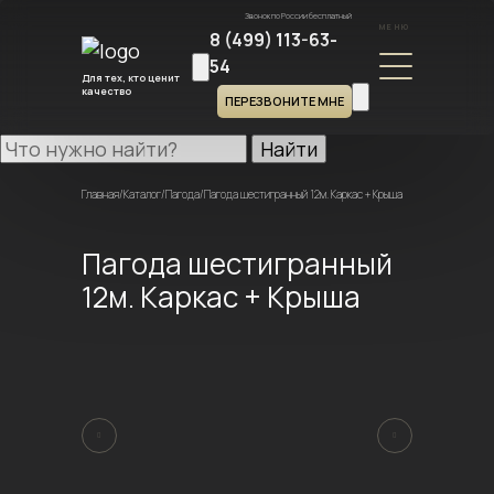
Звонок по России бесплатный
МЕНЮ
8 (499) 113-63-
54
Для тех, кто ценит
качество
ПЕРЕЗВОНИТЕ МНЕ
Найти
Главная
/
Каталог
/
Пагода
/
Пагода шестигранный 12м. Каркас + Крыша
Пагода шестигранный
12м. Каркас + Крыша