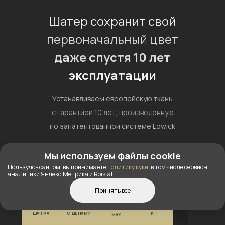
Шатер сохранит свой
первоначальный цвет
даже спустя 10 лет
эксплуатации
Устанавливаем европейскую ткань
с гарантией 10 лет, произведенную
по запатентованной системе Lowick
Мы используем файлы cookie
Специальный раствор исключает
Пользуясь сайтом, вы принимаете
политику куки
, в том числе сервисы
попадание воды в местах сплетений,
аналитики Яндекс.Метрика и Roistat
благодаря чему у шатра:
Принять все
КОНСТРУКТОР
исключено загрязнение и гниение
КАТАЛОГ
ПОЛУЧИТЬ
ШАТРА
С ЦЕНАМИ
КП
MAX
исключено изменение цвета