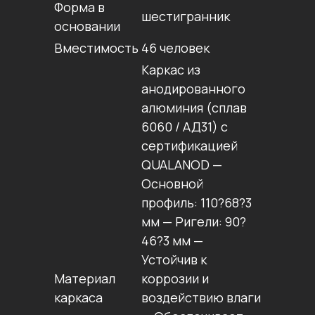
Форма в
шестигранник
основании
Вместимость
46 человек
Каркас из
анодированного
алюминия (сплав
6060 / АД31) с
сертификацией
QUALANOD —
Основной
профиль: 110?68?3
мм — Ригели: 90?
46?3 мм —
Устойчив к
Материал
коррозии и
каркаса
воздействию влаги