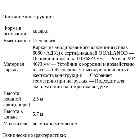
Описание конструкции:
Форма в
квадрат
основании
Вместимость
12 человек
Каркас из анодированного алюминия (сплав
6060 / АД31) с сертификацией QUALANOD —
Основной профиль: 110?68?3 мм — Ригели: 90?
Материал
46?3 мм — Устойчив к коррозии и воздействию
каркаса
влаги — Обеспечивает высокую прочность и
жесткость конструкции — Сохраняет
геометрию при нагрузках — Подходит для
эксплуатации на открытом воздухе
Высота
входной
2.5 м
арки(опоры)
Высота в
5.7 м
коньке
Утеплитель
возможно утепление
Технические характеристики: