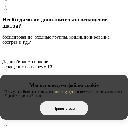
Необходимо ли дополнительно оснащение
шатра?
брендирование, входные группы, кондиционирование
обогрев и т.д.?
Да, необходимо полное
оснащение по нашему ТЗ
Мы используем файлы cookie
Необходимо частичное оснащение
Пользуясь сайтом, вы принимаете
политику куки
, в том числе сервисы аналитики
Яндекс.Метрика и Roistat
Принять все
Затрудняюсь ответить