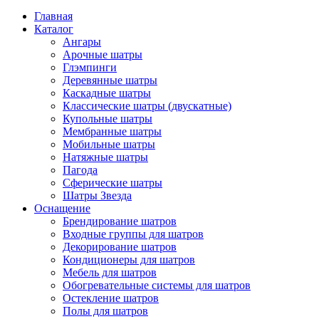
Главная
Каталог
Ангары
Арочные шатры
Глэмпинги
Деревянные шатры
Каскадные шатры
Классические шатры (двускатные)
Купольные шатры
Мембранные шатры
Мобильные шатры
Натяжные шатры
Пагода
Сферические шатры
Шатры Звезда
Оснащение
Брендирование шатров
Входные группы для шатров
Декорирование шатров
Кондиционеры для шатров
Мебель для шатров
Обогревательные системы для шатров
Остекление шатров
Полы для шатров