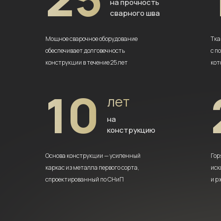
на прочность
сварного шва
Мощное сварочное оборудование
Тка
обеспечивает долговечность
с п
конструкции в течение 25 лет
кот
10
лет
на
конструкцию
Основа конструкции — усиленный
Гор
каркас из металла первого сорта,
иск
спроектированный по СНиП
и р