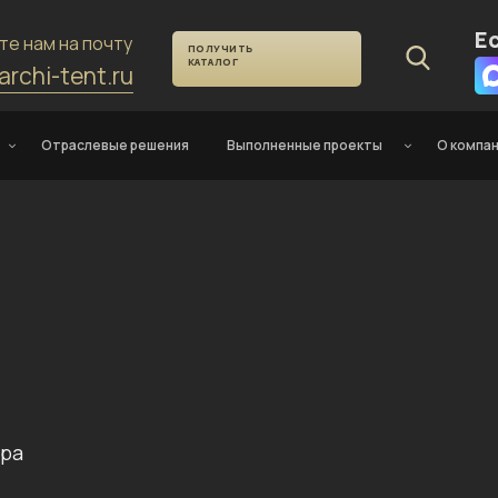
Е
те нам на почту
ПОЛУЧИТЬ
КАТАЛОГ
archi-tent.ru
Отраслевые решения
Выполненные проекты
О компа
тра