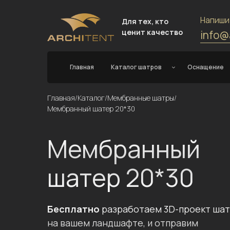
Напиши
Для тех, кто
ценит качество
info@
Главная
Каталог шатров
Оснащение
Главная
/
Каталог
/
Мембранные шатры
/
Мембранный шатер 20*30
Мембранный
шатер 20*30
Бесплатно
разработаем 3D-проект ша
на вашем ландшафте, и отправим