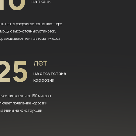
на ткань
нь тента расраивается на плоттере
омощью высокоточных установок,
орые сшивают тент автоматически
25
лет
на отсутствие
коррозии
ячее цинкование в 150 микрон
лючает появление коррозии
жавчины на конструкции