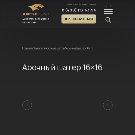
Звонок по России бесплатный
МЕНЮ
8 (499) 113-63-54
Для тех, кто ценит
ПЕРЕЗВОНИТЕ МНЕ
качество
Главная
/
Каталог
/
Арочные шатры
/
Арочный шатер 16×16
Арочный шатер 16×16