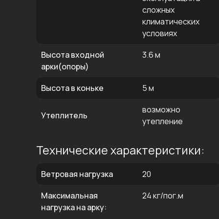
сложных
климатических
условиях
Высота входной
3.6 м
арки(опоры)
Высота в коньке
5 м
возможно
Утеплитель
утепление
Технические характеристики:
Ветровая нагрузка
20
Максимальная
24 кг/пог.м
нагрузка на арку: