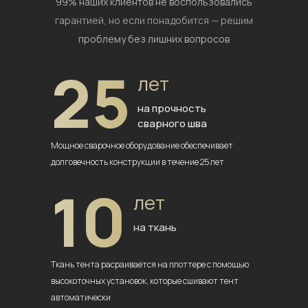
99% наших клиентов не воспользовались
гарантией,
но если понадобится — решим
проблему без лишних вопросов
25
лет
на прочность
сварного шва
Мощное сварочное оборудование
обеспечивает
долговечность
конструкции в течение 25 лет
10
лет
на ткань
Ткань тента расраивается на плоттере
с помощью
высокоточных установок,
которые сшивают тент
автоматически