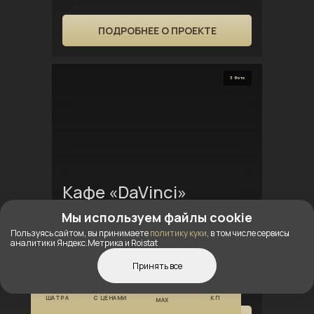
ПОДРОБНЕЕ О ПРОЕКТЕ
3 Фото
Кафе «DaVinci»
Мы используем файлы cookie
Год установки:
Пользуясь сайтом, вы принимаете
политику куки
, в том числе сервисы
2018
аналитики Яндекс.Метрика и Roistat
Установлен
Принять все
г. Арзамас
КОНСТРУКТОР
КАТАЛОГ
ПОЛУЧИТЬ
ШАТРА
С ЦЕНАМИ
КП
MAX