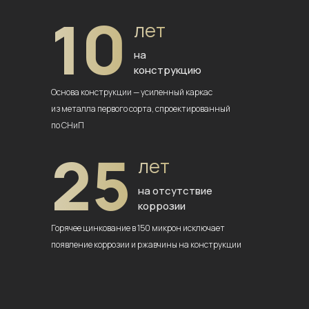
10
лет
на
конструкцию
Основа конструкции — усиленный
каркас
из металла первого сорта,
спроектированный
по СНиП
25
лет
на отсутствие
коррозии
Горячее цинкование в 150 микрон
исключает
появление коррозии
и ржавчины на конструкции