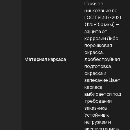
Горячее
цинкование по
ГОСТ 9.307-2021
(120–150 мкм) —
защита от
коррозии Либо
порошковая
окраска:
Материал каркаса
дробеструйная
подготовка,
окраска и
запекание Цвет
каркаса
выбирается под
требования
заказчика
Устойчив к
нагрузкам и
эксплуатации в