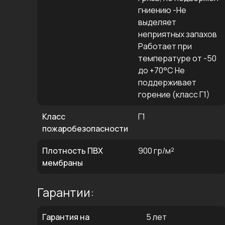
гниению -Не
выделяет
неприятных запахов
Работает при
температуре от -50
до +70°C Не
поддерживает
горение (класс Г1)
Класс
Г1
пожаробезопасности
Плотность ПВХ
900 гр/м²
мембраны
Гарантии:
Гарантия на
5 лет