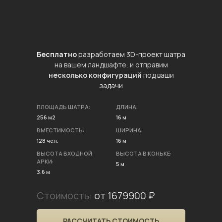
Бесплатно
разработаем 3D-проект шатра
на вашем ландшафте, и отправим
несколько конфигураций
под ваши
задачи
ПЛОЩАДЬ ШАТРА:
ДЛИНА:
256 м2
16 м
ВМЕСТИМОСТЬ:
ШИРИНА:
128 чел.
16 м
ВЫСОТА ВХОДНОЙ
ВЫСОТА В КОНЬКЕ:
АРКИ:
5 м
3.6 м
Стоимость:
от 1679900 ₽
РАССЧИТАТЬ СТОИМОСТЬ