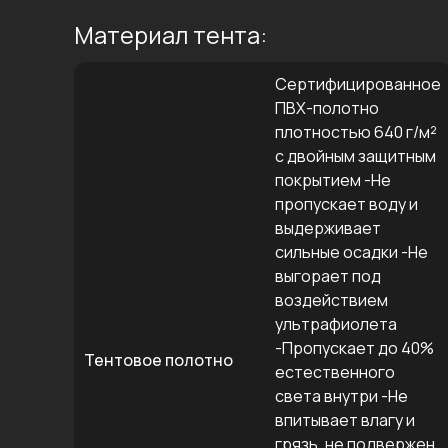
Материал тента:
Сертифицированное
ПВХ-полотно
плотностью 640 г/м²
с двойным защитным
покрытием -Не
пропускает воду и
выдерживает
сильные осадки -Не
выгорает под
воздействием
ультрафиолета
-Пропускает до 40%
Тентовое полотно
естественного
света внутри -Не
впитывает влагу и
грязь, не подвержен