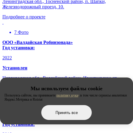
Ленинградская обл., Тосненский район, п. Шапки,
Железнодорожный проезд, 10.
Подробнее о проекте
7 Фото
ООО «Валдайская Робинзонада»
Год установки:
2022
Установлен
Новгородская обл., Валдайский район, Ивантеевское сп,
детский лагерь "Валдайская Робинзонада"
Мы используем файлы cookie
Подробнее о проекте
Пользуясь сайтом, вы принимаете
политику куки
, в том числе сервисы аналитики
Яндекс.Метрика и Roistat
5 Фото
Принять все
ООО «Елизарова-96»
Год установки: