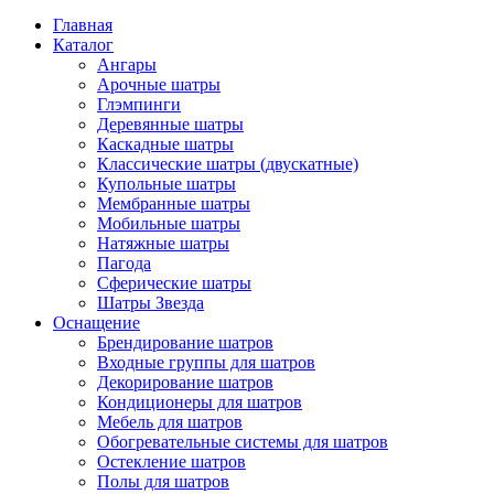
Главная
Каталог
Ангары
Арочные шатры
Глэмпинги
Деревянные шатры
Каскадные шатры
Классические шатры (двускатные)
Купольные шатры
Мембранные шатры
Мобильные шатры
Натяжные шатры
Пагода
Сферические шатры
Шатры Звезда
Оснащение
Брендирование шатров
Входные группы для шатров
Декорирование шатров
Кондиционеры для шатров
Мебель для шатров
Обогревательные системы для шатров
Остекление шатров
Полы для шатров