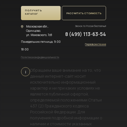
ПОЛУЧИТЬ
РАССЧИТАТЬ СТОИМОСТЬ
КАТАЛОГ
Московская обл.,
Звонок по России бесплатный
Одинцово,
8 (499) 113-63-54
ул. Маковского, 7с8
Понедельник пятница, 9:00
Перезвоните мне
18:00
Политика конфиденциальности
Обращаем ваше внимание на то, что
i
данный интернет-сайт носит
исключительно информационный
характер и ни при каких условиях не
является публичной офертой,
определяемой положениями Статьи
437 (2) Гражданского кодекса
Российской Федерации. Для
получения подробной информации о
наличии и стоимости указанных