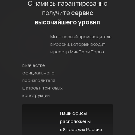
С нами вы гарантированно
получите
сервис
высочайшего уровня
Мы — первый производитель
в России, который входит
в реестр МинПромТорга
в качестве
официального
производителя
шатров и тентовых
конструкций
Наши офисы
расположены
в 8 городах России