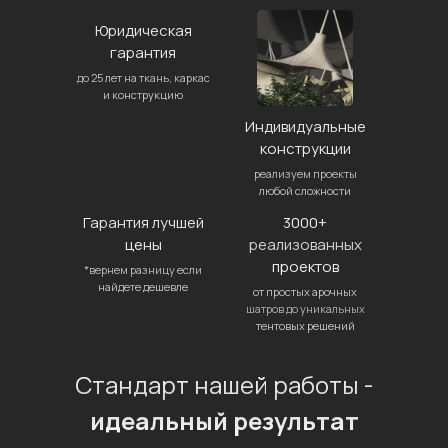
Юридическая
гарантия
до 25 лет на ткань, каркас
и конструкцию
Индивидуальные
конструкции
реализуем проекты
любой сложности
Гарантия лучшей
3000+
цены
реализованных
проектов
*вернем разницу если
найдете дешевле
от простых арочных
шатров до уникальных
тентовых решений
Стандарт нашей работы -
идеальный результат