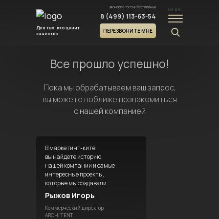
Звонок по России бесплатный
МЕНЮ
8 (499) 113-63-54
Для тех, кто ценит
ПЕРЕЗВОНИТЕ МНЕ
качество
Все прошло успешно!
Пока мы обрабатываем ваш запрос,
вы можете поближе познакомиться
с нашей компанией
В маркетинг-ките
вы найдете историю
нашей компании и самые
интересные проекты,
которые мы создавали.
Рыжов Игорь
Коммерческий директор
ARCHI TENT