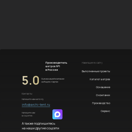
Производитель
Навигация по сайту
шатров №1
в России
Выполненные проекты
5.0
Каталог шатров
Оценка нашей компании
на Яндекс.Картах
Оснащение
Контакты
О компании
Напишите нам на почту
Производство
info@archi-tent.ru
Сервис
Напишите нам
в соцсетях:
А также подпишитесь
на наши другие соцсети